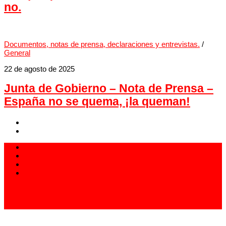
no.
Documentos, notas de prensa, declaraciones y entrevistas.
/
General
22 de agosto de 2025
Junta de Gobierno – Nota de Prensa –
España no se quema, ¡la queman!
913 994 438
carlistas@carlistas.es