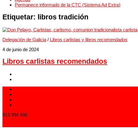
Permanece informado de la CTC (Sistema Ad Extra)
Etiquetar:
libros tradición
Delegación de Galicia
/
Libros carlistas y libros recomendados
4 de junio de 2024
Libros carlistas recomendados
913 994 438
carlistas@carlistas.es