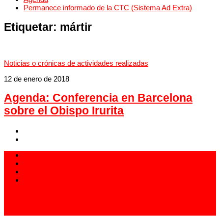
Permanece informado de la CTC (Sistema Ad Extra)
Etiquetar:
mártir
Noticias o crónicas de actividades realizadas
12 de enero de 2018
Agenda: Conferencia en Barcelona
sobre el Obispo Irurita
913 994 438
carlistas@carlistas.es