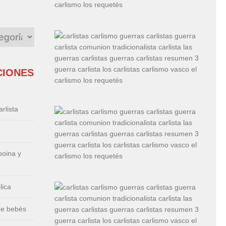
CIONES
rlista
boina y
lica
de bebés