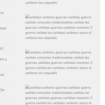
nio
nidad
CTC
tos y
ual
IÓN