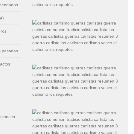
omendados
e)
bros
s pasadas
 actos
 avances