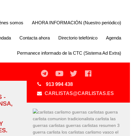
énes somos
AHORA INFORMACIÓN (Nuestro periódico)
endada
Contacta ahora
Directorio telefónico
Agenda
Permanece informado de la CTC (Sistema Ad Extra)
913 994 438
CARLISTAS@CARLISTAS.ES
 -
NSA,
Y
S.