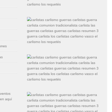
iones
as
eventos
cen aquí