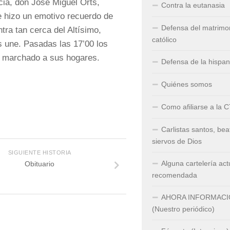
cia, don José Miguel Orts,
Contra la eutanasia
e hizo un emotivo recuerdo de
Defensa del matrimo
ra tan cerca del Altísimo,
católico
 une. Pasadas las 17’00 los
n marchado a sus hogares.
Defensa de la hispa
Quiénes somos
Como afiliarse a la 
Carlistas santos, bea
siervos de Dios
SIGUIENTE HISTORIA
Alguna cartelería act
Obituario
recomendada
AHORA INFORMAC
(Nuestro periódico)