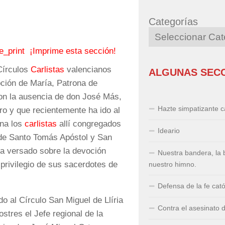
Categorías
¡Imprime esta sección!
Círculos
Carlistas
valencianos
ALGUNAS SEC
ción de María, Patrona de
con la ausencia de don José Más,
Hazte simpatizante ca
rro y que recientemente ha ido al
ana los
carlistas
allí congregados
Ideario
a de Santo Tomás Apóstol y San
ha versado sobre la devoción
Nuestra bandera, la 
privilegio de sus sacerdotes de
nuestro himno.
Defensa de la fe cató
do al Círculo San Miguel de Llíria
Contra el asesinato 
ostres el Jefe regional de la