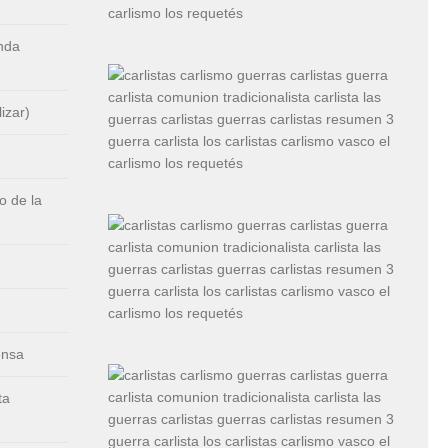
nda
izar)
 de la
ensa
ta