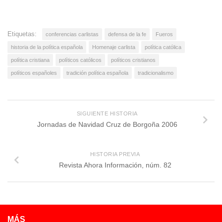
Etiquetas:
conferencias carlistas
defensa de la fe
Fueros
historia de la política española
Homenaje carlista
política católica
política cristiana
políticos católicos
políticos cristianos
políticos españoles
tradición política española
tradicionalismo
SIGUIENTE HISTORIA
Jornadas de Navidad Cruz de Borgoña 2006
HISTORIA PREVIA
Revista Ahora Información, núm. 82
MÁS