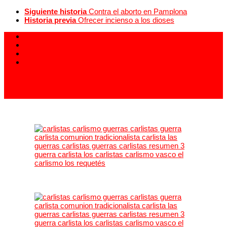
Siguiente historia
Contra el aborto en Pamplona
Historia previa
Ofrecer incienso a los dioses
913 994 438
carlistas@carlistas.es