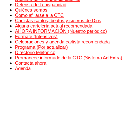
Defensa de la hispanidad
Quiénes somos
Como afiliarse a la CTC
Carlistas santos, beatos y siervos de Dios
Alguna cartelería actual recomendada
AHORA INFORMACIÓN (Nuestro periódico)
Fórmate (Intensivos)
Celebraciones y agenda carlista recomendada
Programa (Por actualizar)
Directorio telefónico
Permanece informado de la CTC (Sistema Ad Extra)
Contacta ahora
Agenda
Algunas notas de prensa
Doctrina tradicionalista (Bibliografía)
Libros carlistas recomendados
Carlistas TV (YouTube)
Presentaciones de libros carlistas
Algunas conferencias pasadas
Crónicas de algunos actos
Rosarios públicos
Haz una donación
Bazar carlista
Registro de algunos avances (CTC)
Índice por etiquetas
Avances por meses