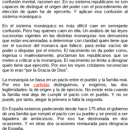
confusión mental, razonen así. En su sistema republicano no son
capaces de distinguir el origen del poder con el procedimiento de
elección de quien ha de ejercerlo. Y aplican esa confusión al
sistema monárquico.
En el sistema monárquico es más difícil caer en semejante
confusión. Pero hay quienes caen en ella. Un análisis de las leyes
sucesorias vigentes en las distintas monarquías nos demuestra
que están encaminadas a determinar con claridad quién tiene que
ser el sucesor del monarca que fallece, para evitar vacíos de
poder o disputas por el mismo. El nacimiento no da poder como,
ingenua o malévolamente, proclaman los republicanos que se
meten a criticar a la monarquía. El nacimiento se limita a designar
quién tiene que ejercerlo. Por eso los reyes cristianos reconocían
que lo eran “por la Gracia de Dios”.
La monarquía se basa en un pacto entre el pueblo y la familia real.
Por eso los
carlistas
distinguimos, y exigimos, las dos
legitimidades: la de origen y la de ejercicio. No existe ésta cuando
la familia real deja de cumplir el pacto con el pueblo. Y no se
puede, por tanto, alegar la primera si falta la segunda.
En España estamos padeciendo desde hace 175 años el gobierno
de una familia que rompió el pacto con su pueblo y se prestó a ser
tapadera de ambiciosos. Por eso fue destronada en dos
ocasiones. Y en otras dos ocasiones restaurada para desgracia
de España.