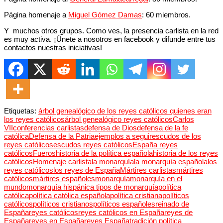
Página homenaje a
Miguel Gómez Damas
: 60 miembros.
Y muchos otros grupos. Como ves, la presencia carlista en la red
es muy activa. ¡Únete a nosotros en facebook y difunde entre tus
contactos nuestras iniciativas!
Etiquetas:
árbol genealógico de los reyes católicos quienes eran
los reyes católicos
árbol genealógico reyes católicos
Carlos
VII
conferencias carlistas
defensa de Dios
defensa de la fe
católica
Defensa de la Patria
ejemplos a seguir
escudos de los
reyes católicos
escudos reyes católicos
España reyes
católicos
Fueros
historia de la política española
historia de los reyes
católicos
Homenaje carlista
la monarquía
la monarquía española
los
reyes católicos
los reyes de España
Mártires carlistas
mártires
católicos
mártires españoles
monarquía
monarquía en el
mundo
monarquía hispánica tipos de monarquía
política
católica
política católica española
política cristiana
políticos
católicos
políticos cristianos
políticos españoles
reinado de
España
reyes católicos
reyes católicos en España
reyes de
España
reyes en España
reyes España
tradición política