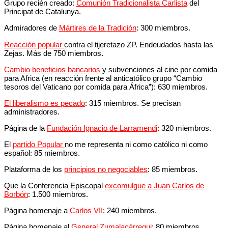
Grupo recién creado:
Comunión Tradicionalista Carlista
del
Principat de Catalunya.
Admiradores de
Mártires de la Tradición
: 300 miembros.
Reacción popular
contra el tijeretazo ZP. Endeudados hasta las
Zejas. Más de 750 miembros.
Cambio beneficios bancarios
y subvenciones al cine por comida
para Africa (en reacción frente al anticatólico grupo “Cambio
tesoros del Vaticano por comida para África”): 630 miembros.
El liberalismo es pecado
: 315 miembros. Se precisan
administradores.
Página de la
Fundación Ignacio de Larramendi
: 320 miembros.
El
partido Popular
no me representa ni como católico ni como
español: 85 miembros.
Plataforma de los
principios no negociables
: 85 miembros.
Que la Conferencia Episcopal
excomulgue a Juan Carlos de
Borbón
: 1.500 miembros.
Página homenaje a
Carlos VII
: 240 miembros.
Página homenaje al
General Zumalacárregui
: 80 miembros.