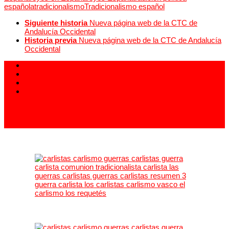
española
tradicionalismo
Tradicionalismo español
Siguiente historia
Nueva página web de la CTC de
Andalucía Occidental
Historia previa
Nueva página web de la CTC de Andalucía
Occidental
913 994 438
carlistas@carlistas.es