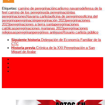
Etiquetas:
camino de peregrinación
carlismo navarro
defensa de la
fe
el camino de los peregrinos
la peregrinación
las
peregrinaciones
Navarra carlista
oficina de peregrinos
oficina del
peregrino
peregrinación
peregrinación 2023
peregrinaciones
2023
peregrinaciones a tierra santa
peregrinaciones
católicas
peregrinaciones marianas 2023
peregrinaciones
religiosas
peregrinan
peregrinos antiguos
Rosario carlista público
Siguiente historia
Delegación de Economía Familiar de la
CTC
Historia previa
Crónica de la XXI Peregrinación a San
Miguel de Aralar
913 994 438
carlistas@carlistas.es