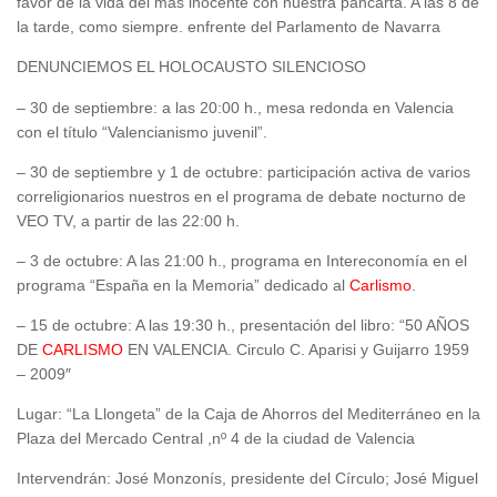
favor de la vida del más inocente con nuestra pancarta. A las 8 de
la tarde, como siempre. enfrente del Parlamento de Navarra
DENUNCIEMOS EL HOLOCAUSTO SILENCIOSO
– 30 de septiembre: a las 20:00 h., mesa redonda en Valencia
con el título “Valencianismo juvenil”.
– 30 de septiembre y 1 de octubre: participación activa de varios
correligionarios nuestros en el programa de debate nocturno de
VEO TV, a partir de las 22:00 h.
– 3 de octubre: A las 21:00 h., programa en Intereconomía en el
programa “España en la Memoria” dedicado al
Carlismo
.
– 15 de octubre: A las 19:30 h., presentación del libro: “50 AÑOS
DE
CARLISMO
EN VALENCIA. Circulo C. Aparisi y Guijarro 1959
– 2009″
Lugar: “La Llongeta” de la Caja de Ahorros del Mediterráneo en la
Plaza del Mercado Central ,nº 4 de la ciudad de Valencia
Intervendrán: José Monzonís, presidente del Círculo; José Miguel