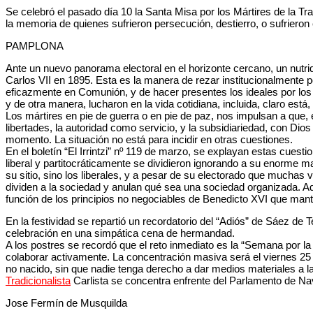
Se celebró el pasado día 10 la Santa Misa por los Mártires de la Tra
la memoria de quienes sufrieron persecución, destierro, o sufrieron
PAMPLONA
Ante un nuevo panorama electoral en el horizonte cercano, un nutr
Carlos VII en 1895. Esta es la manera de rezar institucionalmente p
eficazmente en Comunión, y de hacer presentes los ideales por los 
y de otra manera, lucharon en la vida cotidiana, incluida, claro está
Los mártires en pie de guerra o en pie de paz, nos impulsan a que,
libertades, la autoridad como servicio, y la subsidiariedad, con D
momento. La situación no está para incidir en otras cuestiones.
En el boletín “El Irrintzi” nº 119 de marzo, se explayan estas cuest
liberal y partitocráticamente se dividieron ignorando a su enorme 
su sitio, sino los liberales, y a pesar de su electorado que muchas v
dividen a la sociedad y anulan qué sea una sociedad organizada. Ad
función de los principios no negociables de Benedicto XVI que ma
En la festividad se repartió un recordatorio del “Adiós” de Sáez de T
celebración en una simpática cena de hermandad.
A los postres se recordó que el reto inmediato es la “Semana por la
colaborar activamente. La concentración masiva será el viernes 25 e
no nacido, sin que nadie tenga derecho a dar medios materiales a 
Tradicionalista
Carlista se concentra enfrente del Parlamento de Nav
Jose Fermín de Musquilda