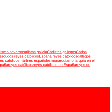
lismo navarro
carlistas galicia
Carlistas gallegos
Carlos
escudos reyes católicos
España reyes católicos
gallegos
res católicos
mártires españoles
monarquía
monarquía en el
spaña
reyes católicos
reyes católicos en España
reyes de