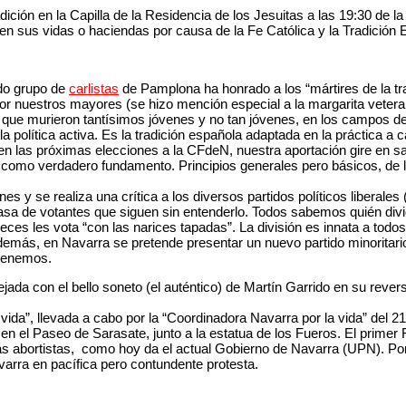
dición en la Capilla de la Residencia de los Jesuitas a las 19:30 de 
 en sus vidas o haciendas por causa de la Fe Católica y la Tradición 
ido grupo de
carlistas
de Pamplona ha honrado a los “mártires de la tradi
or nuestros mayores (se hizo mención especial a la margarita veterana
que murieron tantísimos jóvenes y no tan jóvenes, en los campos de ba
, la política activa. Es la tradición española adaptada en la práctica 
 en las próximas elecciones a la CFdeN, nuestra aportación gire en 
ios como verdadero fundamento. Principios generales pero básicos, d
iones y se realiza una crítica a los diversos partidos políticos liber
masa de votantes que siguen sin entenderlo. Todos sabemos quién divi
eces les vota “con las narices tapadas”. La división es innata a todos
emás, en Navarra se pretende presentar un nuevo partido minoritario
ntenemos.
ejada con el bello soneto (el auténtico) de Martín Garrido en su rever
 vida”, llevada a cabo por la “Coordinadora Navarra por la vida” del 
n el Paseo de Sarasate, junto a la estatua de los Fueros. El primer F
las abortistas, como hoy da el actual Gobierno de Navarra (UPN). Po
arra en pacífica pero contundente protesta.