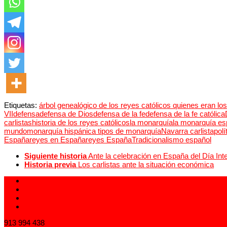
Etiquetas:
árbol genealógico de los reyes católicos quienes eran los
VII
defensa
defensa de Dios
defensa de la fe
defensa de la fe católica
carlistas
historia de los reyes católicos
la monarquía
la monarquía es
mundo
monarquía hispánica tipos de monarquía
Navarra carlista
polí
España
reyes en España
reyes España
Tradicionalismo español
Siguiente historia
Ante la celebración en España del Día Inte
Historia previa
Los carlistas ante la situación económica
913 994 438