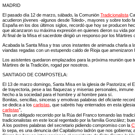
MADRID
El pasado día 12 de marzo, sábado, la Comunión
Tradicionalista
Car
acudieron jóvenes -algunos desde Toledo-, mayores y sobre todo famil
España en los dos últimos siglos, recordó que hoy se producen hecho
que alcanzaron su máxima expresión en quienes dieron su vida por 
Al final de la Misa el sacerdote dirigió un responso por los Mártires 
Acabada la Santa Misa y tras unos instantes de animada charla a la 
viandas regadas con un estupendo caldo de Rioja que amenizaron l
Los asistentes quedaron emplazados para la próxima reunión que te
Mártires de la Tradición, rogad por nosotros.
SANTIAGO DE COMPOSTELA:
El 13 de marzo domingo, Santa Misa en la iglesia de Pastoriza; el E
de trayectoria, pese a las flaquezas y miserias personales, inmune a
hecho a la sociedad para el hombre y al hombre para sí.
Bonitas, sencillas, sinceras y emotivas palabras del oficiante recor
se dedica a los
carlistas
, que sabréis hay enterrados en esta iglesia
carlistas
”,
Tras un obligado recorrido por la Rúa del Franco tomando las tradi
tradicionalistas en este local regentado por la familia González; b
A los postres palabras del secretario pidiendo compromiso con la
C
lo sepa, es una denuncia del Capitalismo ladrón que nos gobierna; 