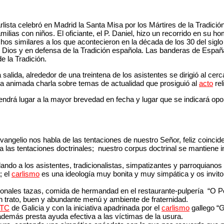
lista celebró en Madrid la Santa Misa por los Mártires de la Tradic
ias con niños. El oficiante, el P. Daniel, hizo un recorrido en su hom
s similares a los que acontecieron en la década de los 30 del siglo p
Dios y en defensa de la Tradición española. Las banderas de España
de la Tradición.
salida, alrededor de una treintena de los asistentes se dirigió al c
a animada charla sobre temas de actualidad que prosiguió al
acto
rel
ndrá lugar a la mayor brevedad en fecha y lugar que se indicará op
vangelio nos habla de las tentaciones de nuestro Señor, feliz coincid
 las tentaciones doctrinales; nuestro corpus doctrinal se mantiene int
dando a los asistentes, tradicionalistas, simpatizantes y parroquianos
; el
carlismo
es una ideología muy bonita y muy simpática y os invito a
cionales tazas, comida de hermandad en el restaurante-pulpería “O P
uen trato, buen y abundante menú y ambiente de fraternidad.
TC
de Galicia y con la iniciativa apadrinada por el
carlismo
gallego “G
además presta ayuda efectiva a las víctimas de la usura.