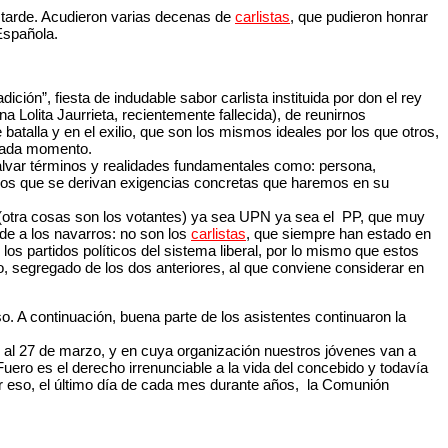
la tarde. Acudieron varias decenas de
carlistas
, que pudieron honrar
Española.
ción”, fiesta de indudable sabor carlista instituida por don el rey
 Lolita Jaurrieta, recientemente fallecida), de reunirnos
talla y en el exilio, que son los mismos ideales por los que otros,
a cada momento.
salvar términos y realidades fundamentales como: persona,
e los que se derivan exigencias concretas que haremos en su
ales (otra cosas son los votantes) ya sea UPN ya sea el PP, que muy
de a los navarros: no son los
carlistas
, que siempre han estado en
 los partidos políticos del sistema liberal, por lo mismo que estos
, segregado de los dos anteriores, al que conviene considerar en
so. A continuación, buena parte de los asistentes continuaron la
21 al 27 de marzo, y en cuya organización nuestros jóvenes van a
uero es el derecho irrenunciable a la vida del concebido y todavía
r eso, el último día de cada mes durante años, la Comunión