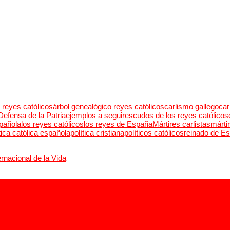
 reyes católicos
árbol genealógico reyes católicos
carlismo gallego
car
Defensa de la Patria
ejemplos a seguir
escudos de los reyes católicos
pañola
los reyes católicos
los reyes de España
Mártires carlistas
márti
tica católica española
política cristiana
políticos católicos
reinado de E
rnacional de la Vida