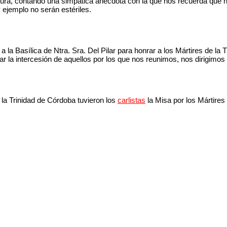
 Usura, contando una simpática anécdota con la que nos recuerda qu
y ejemplo no serán estériles.
a la Basílica de Ntra. Sra. Del Pilar para honrar a los Mártires de la T
 la intercesión de aquellos por los que nos reunimos, nos dirigimos
e la Trinidad de Córdoba tuvieron los
carlistas
la Misa por los Mártires