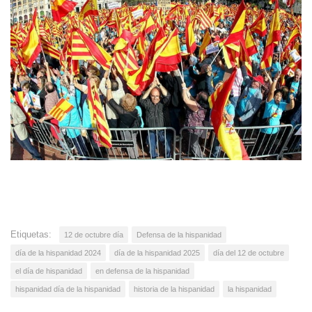
Etiquetas:
12 de octubre día
Defensa de la hispanidad
día de la hispanidad 2024
día de la hispanidad 2025
día del 12 de octubre
el día de hispanidad
en defensa de la hispanidad
hispanidad día de la hispanidad
historia de la hispanidad
la hispanidad