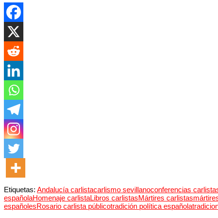
Etiquetas:
Andalucía carlista
carlismo sevillano
conferencias carlista
española
Homenaje carlista
Libros carlistas
Mártires carlistas
mártire
españoles
Rosario carlista público
tradición política española
tradicio