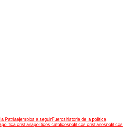
la Patria
ejemplos a seguir
Fueros
historia de la política
a
política cristiana
políticos católicos
políticos cristianos
políticos