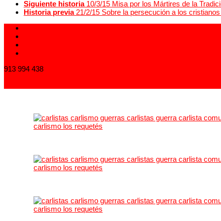
Siguiente historia
10/3/15 Misa por los Mártires de la Tradic
Historia previa
21/2/15 Sobre la persecución a los cristiano
913 994 438
carlistas@carlistas.es