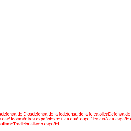
s
defensa de Dios
defensa de la fe
defensa de la fe católica
Defensa de 
s católicos
mártires españoles
política católica
política católica español
nalismo
Tradicionalismo español