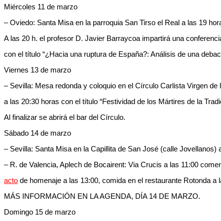
Miércoles 11 de marzo
– Oviedo: Santa Misa en la parroquia San Tirso el Real a las 19 hor
A las 20 h. el profesor D. Javier Barraycoa impartirá una conferen
con el título “¿Hacia una ruptura de España?: Análisis de una debacl
Viernes 13 de marzo
– Sevilla: Mesa redonda y coloquio en el Círculo Carlista Virgen de 
a las 20:30 horas con el título “Festividad de los Mártires de la Tradi
Al finalizar se abrirá el bar del Círculo.
Sábado 14 de marzo
– Sevilla: Santa Misa en la Capillita de San José (calle Jovellanos) 
– R. de Valencia, Aplech de Bocairent: Via Crucis a las 11:00 come
acto
de homenaje a las 13:00, comida en el restaurante Rotonda a l
MÁS INFORMACIÓN EN LA AGENDA, DÍA 14 DE MARZO.
Domingo 15 de marzo