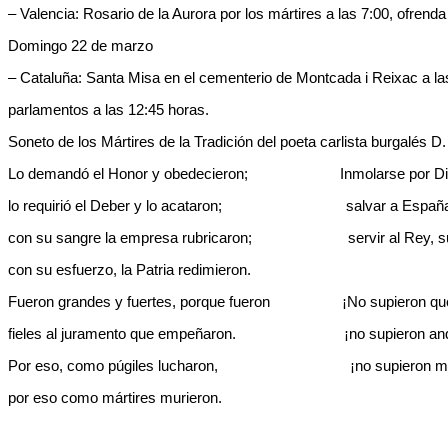
– Valencia: Rosario de la Aurora por los mártires a las 7:00, ofrend
Domingo 22 de marzo
– Cataluña: Santa Misa en el cementerio de Montcada i Reixac a las
parlamentos a las 12:45 horas.
Soneto de los Mártires de la Tradición del poeta carlista burgalés 
Lo demandó el Honor y obedecieron; Inmolarse por Dios 
lo requirió el Deber y lo acataron; salvar a España, s
con su sangre la empresa rubricaron; servir al Rey, su 
con su esfuerzo, la Patria redimieron.
Fueron grandes y fuertes, porque fueron ¡No supieron quer
fieles al juramento que empeñaron. ¡no supieron andar
Por eso, como púgiles lucharon, ¡no supieron morir 
por eso como mártires murieron.