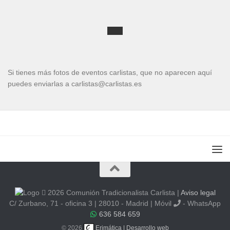
Si tienes más fotos de eventos carlistas, que no aparecen aquí
puedes enviarlas a carlistas@carlistas.es
2026 Comunión Tradicionalista Carlista
|
Aviso legal
C/ Zurbano, 71 - oficina 3 | 28010 - Madrid | Móvil
- WhatsApp
636 584 659
© 2026
Erimática | Desarrollo web