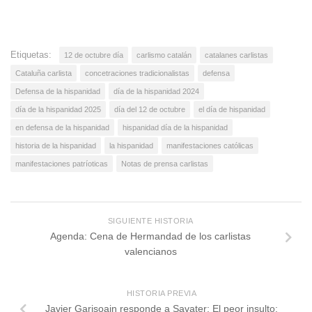
Etiquetas:
12 de octubre día
carlismo catalán
catalanes carlistas
Cataluña carlista
concetraciones tradicionalistas
defensa
Defensa de la hispanidad
día de la hispanidad 2024
día de la hispanidad 2025
día del 12 de octubre
el día de hispanidad
en defensa de la hispanidad
hispanidad día de la hispanidad
historia de la hispanidad
la hispanidad
manifestaciones católicas
manifestaciones patríoticas
Notas de prensa carlistas
SIGUIENTE HISTORIA
Agenda: Cena de Hermandad de los carlistas
valencianos
HISTORIA PREVIA
Javier Garisoain responde a Savater: El peor insulto: