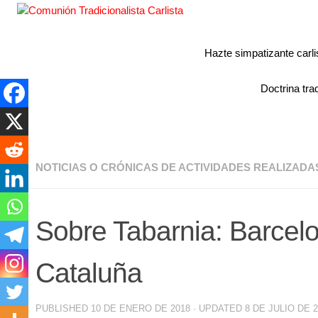
Hazte simpatizante carli
Doctrina trad
NOTICIAS O CRÓNICAS DE ACTIVIDADES REALIZADA
Sobre Tabarnia: Barcelo
Cataluña
PUBLISHED
10 DE ENERO DE 2018
· UPDATED
8 DE JULIO DE 