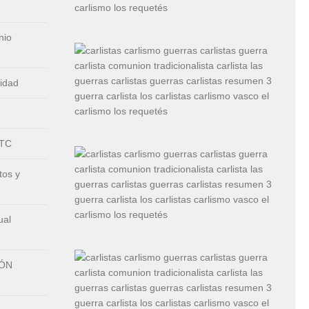
nio
nidad
CTC
tos y
ual
IÓN