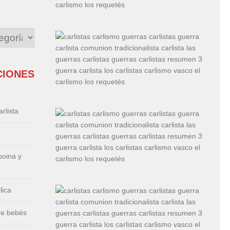
CIONES
rlista
boina y
lica
de bebés