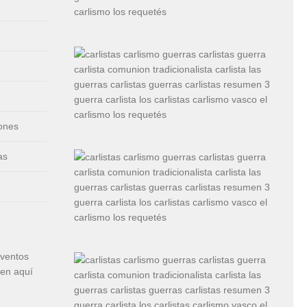
iones
as
eventos
cen aquí