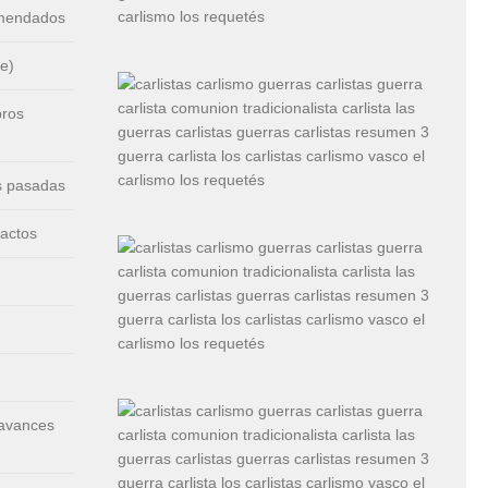
omendados
e)
bros
s pasadas
 actos
 avances