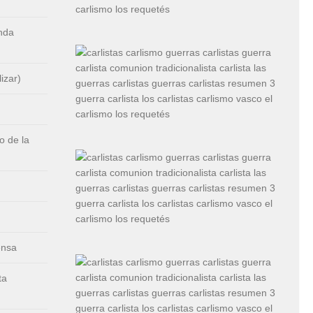
nda
izar)
 de la
ensa
ta