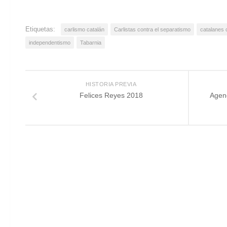
Etiquetas:
carlismo catalán
Carlistas contra el separatismo
catalanes c
independentismo
Tabarnia
HISTORIA PREVIA
Felices Reyes 2018
Agen