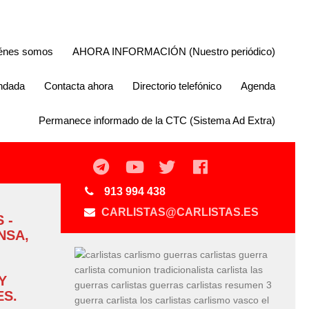
énes somos
AHORA INFORMACIÓN (Nuestro periódico)
endada
Contacta ahora
Directorio telefónico
Agenda
Permanece informado de la CTC (Sistema Ad Extra)
913 994 438
CARLISTAS@CARLISTAS.ES
 -
NSA,
Y
S.