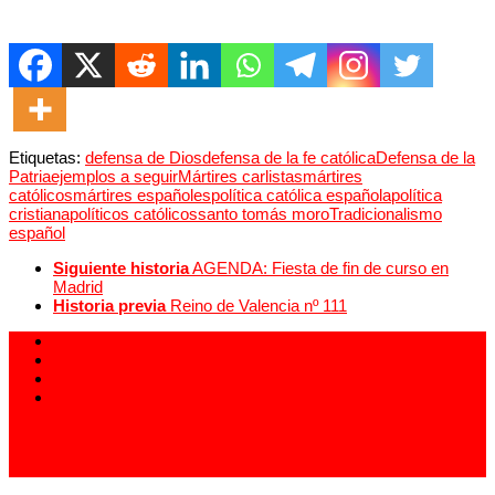
Etiquetas:
defensa de Dios
defensa de la fe católica
Defensa de la
Patria
ejemplos a seguir
Mártires carlistas
mártires
católicos
mártires españoles
política católica española
política
cristiana
políticos católicos
santo tomás moro
Tradicionalismo
español
Siguiente historia
AGENDA: Fiesta de fin de curso en
Madrid
Historia previa
Reino de Valencia nº 111
913 994 438
carlistas@carlistas.es