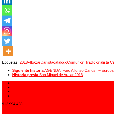
Etiquetas:
2018-4
bazar
Carlista
catálogo
Comunion Tradicionalista Ca
Siguiente historia
AGENDA: Foro Alfonso Carlos I – Europa
Historia previa
San Miguel de Aralar 2018
913 994 438
carlistas@carlistas.es