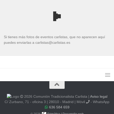
Si tienes más fotos de eventos carlistas, que no aparecen aquí
puedes enviarlas a carlistas@carlistas.es
2026 Comunión Tradicionalista Carlista
|
Aviso legal
C/ Zurbano, 71 - oficina 3 | 28010 - Madrid | Móvil
- WhatsApp
636 584 659
© 2026
Erimática | Desarrollo web