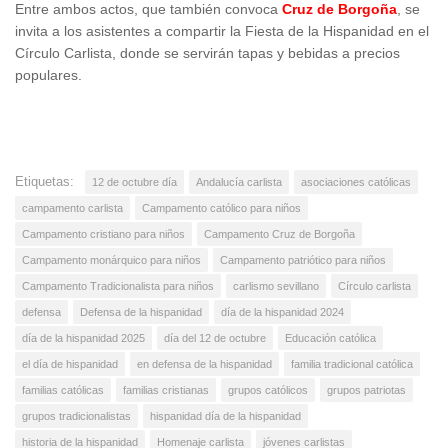
Entre ambos actos, que también convoca
Cruz de Borgoña
, se
invita a los asistentes a compartir la Fiesta de la Hispanidad en el
Círculo Carlista, donde se servirán tapas y bebidas a precios
populares.
Etiquetas:
12 de octubre día
Andalucía carlista
asociaciones católicas
campamento carlista
Campamento católico para niños
Campamento cristiano para niños
Campamento Cruz de Borgoña
Campamento monárquico para niños
Campamento patriótico para niños
Campamento Tradicionalista para niños
carlismo sevillano
Círculo carlista
defensa
Defensa de la hispanidad
día de la hispanidad 2024
día de la hispanidad 2025
día del 12 de octubre
Educación católica
el día de hispanidad
en defensa de la hispanidad
familia tradicional católica
familias católicas
familias cristianas
grupos católicos
grupos patriotas
grupos tradicionalistas
hispanidad día de la hispanidad
historia de la hispanidad
Homenaje carlista
jóvenes carlistas