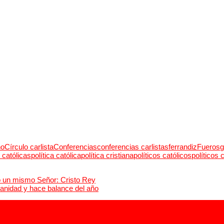
no
Círculo carlista
Conferencias
conferencias carlistas
ferrandiz
Fueros
g
 católicas
política católica
política cristiana
políticos católicos
políticos 
 un mismo Señor: Cristo Rey
panidad y hace balance del año