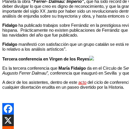
Planeta la obra
“Ferrer- Dalmau: Imperio”
,
que ha sido record de 
deber divulgar lo que creo es digno de reconocimiento, y que la gran
importante del siglo XX ,tanto por haber sido un revolucionario dent
análisis de enjundia sobre su trayectoria y obra, y hasta entonces 
Fidalgo
ha publicado trabajos sobre Ferrándiz en la prestigiosa revi
hispana. Prácticamente no existen publicaciones de Ferrándiz que n
las navidades del año que fue publicado.
Fidalgo
manifestó con satisfacción que un grupo catalán se está rep
lo relativo a los análisis artísticos”.
Tercera conferencia en Virgen de los Reyes
Es la tercera conferencia que
María Fidalgo
da en el Círculo de Sev
Augusto Ferrer Dalmau”,
conferencia que inauguró en Sevilla y que 
A decir de los asistentes, dentro de este
acto
del ciclo de conferen
cualquier disertación erudita en un paseo divertido por la Historia.