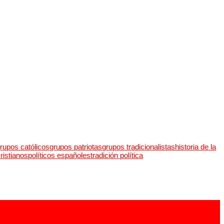
rupos católicos
grupos patriotas
grupos tradicionalistas
historia de la
cristianos
políticos españoles
tradición política