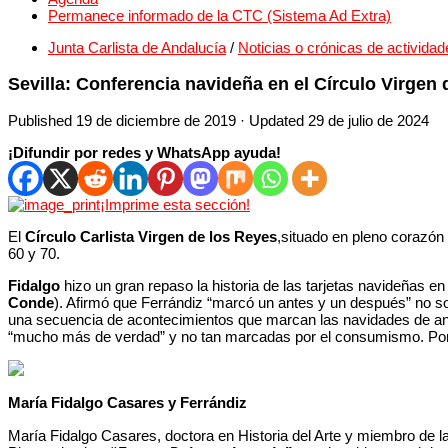
Permanece informado de la CTC (Sistema Ad Extra)
Junta Carlista de Andalucía
/
Noticias o crónicas de actividad
Sevilla: Conferencia navideña en el Círculo Virgen
Published
19 de diciembre de 2019
· Updated
29 de julio de 2024
¡Difundir por redes y WhatsApp ayuda!
¡Imprime esta sección!
El
Círculo Carlista Virgen de los Reyes
,situado en pleno corazón d
60 y 70.
Fidalgo
hizo un gran repaso la historia de las tarjetas navideñas e
Conde
). Afirmó que Ferrándiz “marcó un antes y un después” no solo
una secuencia de acontecimientos que marcan las navidades de antañ
“mucho más de verdad” y no tan marcadas por el consumismo. Por el
María Fidalgo Casares y Ferrándiz
María Fidalgo Casares, doctora en Historia del Arte y miembro de la