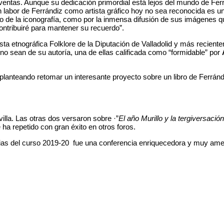
ventas. Aunque su dedicación primordial está lejos del mundo de Ferr
 labor de Ferrándiz como artista gráfico hoy no sea reconocida es una
ro de la iconografía, como por la inmensa difusión de sus imágenes qu
contribuiré para mantener su recuerdo”.
sta etnográfica Folklore de la Diputación de Valladolid y más reciente
o sean de su autoría, una de ellas calificada como “formidable” por
lanteando retomar un interesante proyecto sobre un libro de Ferrándi
illa. Las otras dos versaron sobre ·”
El año Murillo y la tergiversación
ha repetido con gran éxito en otros foros.
cias del curso 2019-20 fue una conferencia enriquecedora y muy amen