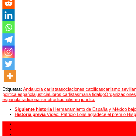
Etiquetas:
Andalucía carlista
asociaciones católicas
carlismo sevilla
política española
justicia
Libros carlistas
maría fidalgo
Organizaciones
española
tradicionalismo
tradicionalismo jurídico
Siguiente historia
Hermanamiento de España y México bajo
Historia previa
Vídeo: Patricio Lons agradece el premio His