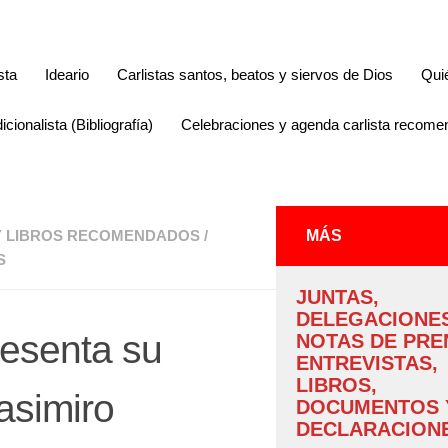
sta
Ideario
Carlistas santos, beatos y siervos de Dios
Qui
icionalista (Bibliografía)
Celebraciones y agenda carlista recom
 Y LIBROS RECOMENDADOS
/
MÁS
S
JUNTAS,
DELEGACIONES
resenta su
NOTAS DE PRE
ENTREVISTAS,
LIBROS,
asimiro
DOCUMENTOS 
DECLARACIONE