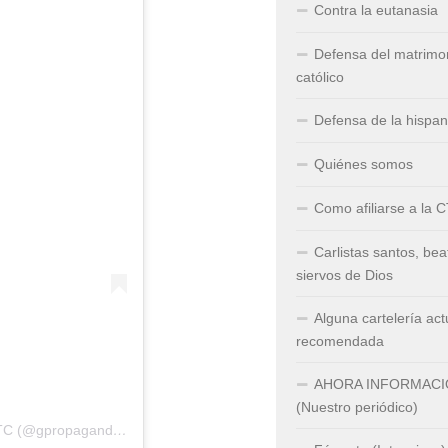
Contra la eutanasia
Defensa del matrimo
católico
Defensa de la hispa
Quiénes somos
Como afiliarse a la 
Carlistas santos, bea
siervos de Dios
Alguna cartelería act
recomendada
AHORA INFORMAC
(Nuestro periódico)
Una publicación compartida de Grupos de Propaganda – CTC (@gpropagandactc)