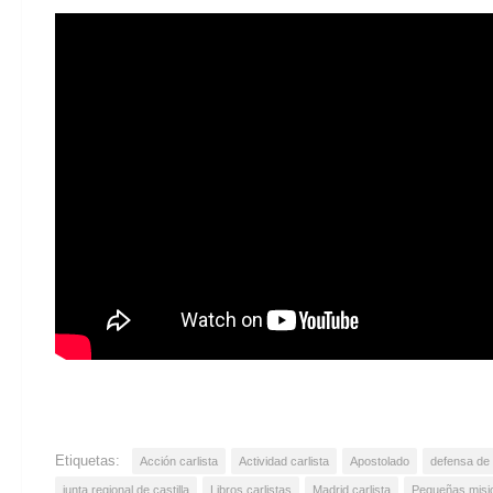
Etiquetas:
Acción carlista
Actividad carlista
Apostolado
defensa de 
junta regional de castilla
Libros carlistas
Madrid carlista
Pequeñas misio