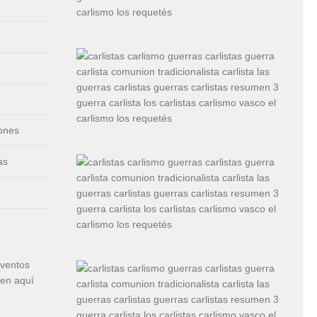
iones
as
eventos
cen aquí