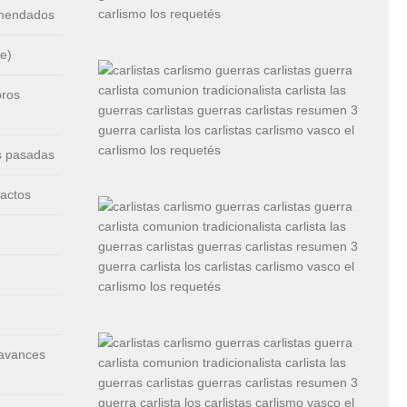
omendados
e)
bros
s pasadas
 actos
 avances