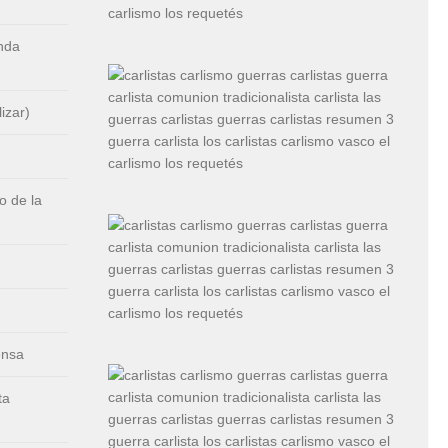
nda
izar)
 de la
ensa
ta