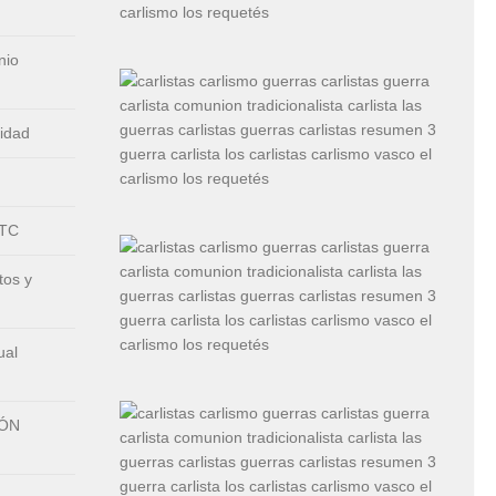
nio
nidad
CTC
tos y
ual
IÓN