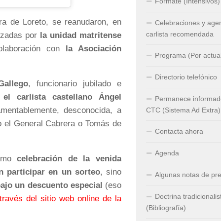
Fórmate (Intensivos)
ra de Loreto, se reanudaron, en
Celebraciones y age
carlista recomendada
izadas por
la unidad matritense
olaboración con
la Asociación
Programa (Por actual
Directorio telefónico
Gallego
, funcionario jubilado e
e
el carlista castellano Ángel
Permanece informado
lamentablemente, desconocida, a
CTC (Sistema Ad Extra)
o el General Cabrera o Tomás de
Contacta ahora
Agenda
como
celebración de la venida
n participar en un sorteo
, sino
Algunas notas de pr
bajo un descuento especial
(eso
Doctrina tradicionalis
través del sitio web online de la
(Bibliografía)