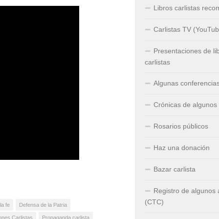
Libros carlistas rec
Carlistas TV (YouTub
Presentaciones de li
carlistas
Algunas conferencia
Crónicas de algunos
Rosarios públicos
Haz una donación
Bazar carlista
Registro de algunos
(CTC)
la fe
Defensa de la Patria
nes Carlistas
Propaganda carlista