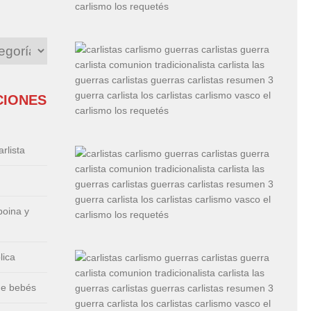
CIONES
rlista
boina y
lica
de bebés