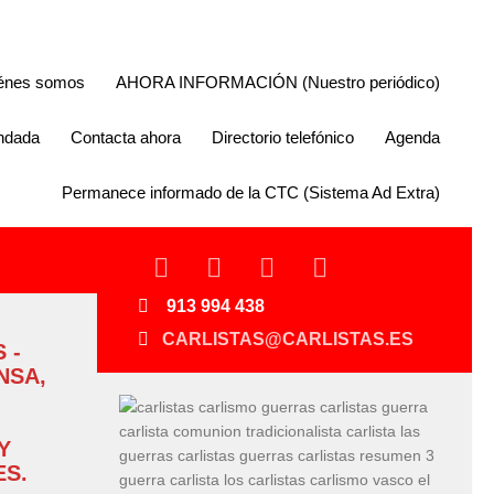
énes somos
AHORA INFORMACIÓN (Nuestro periódico)
endada
Contacta ahora
Directorio telefónico
Agenda
Permanece informado de la CTC (Sistema Ad Extra)
913 994 438
CARLISTAS@CARLISTAS.ES
 -
NSA,
Y
S.