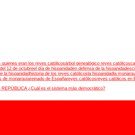
s quienes eran los reyes católicos
árbol genealógico reyes católicos
ca
 del 12 de octubre
el día de hispanidad
en defensa de la hispanidad
escu
de la hispanidad
historia de los reyes católicos
la hispanidad
la monarqu
os de monarquía
reinado de España
reyes católicos
reyes católicos en
 REPÚBLICA ¿Cuál es el sistema más democrático?