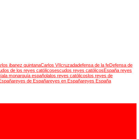
rlos ibanez quintana
Carlos VII
cruzada
defensa de la fe
Defensa de
dos de los reyes católicos
escudos reyes católicos
España reyes
ía
la monarquía española
los reyes católicos
los reyes de
 España
reyes de España
reyes en España
reyes España