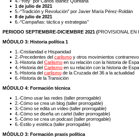
4.-“Rey” por Carlos Ibáñez Quintana
1 de julio de 2021
5.-“Tradición y Revolución” por Javier María Pérez-Roldán
8 de julio de 2021
6.-“Campañas: táctica y estrategias”
PERIODO SEPTIEMBRE-DICIEMBRE 2021 (
PROVISIONAL EN
MÓDULO 3: Historia política 1
1.-Cristiandad e Hispanidad
2.-Precedentes del
carlismo
y otros movimientos contrarrevo
3.-Historia del
Carlismo
en su relación con la historia de Espa
4.-Historia del
Carlismo
en su relación con la historia de Espa
5.-Historia del
carlismo
de la Cruzada del 36 a la actualidad
6.-Historia de la Transición
MÓDULO 4: Formación técnica
1.-Cómo usar las redes (taller prorrogable)
2.-Cómo se crea un blog (taller prorrogable)
3.-Cómo se edita un vídeo (taller prorrogable)
4.-Cómo se diseña un cartel (taller prorrogable)
5.-Cómo se crea un podcast (taller prorrogable)
6.-Estilo y estética (taller prorrogable)
MÓDULO 3: Formación praxis política