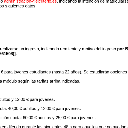
reo
administracion@elcriterio.es
, indicando la intención de matriculars
os siguientes datos:
 realizarse un ingreso, indicando remitente y motivo del ingreso
por B
561508)].
0 € para jóvenes estudiantes (hasta 22 años). Se estudiarán opciones
da módulo según las tarifas arriba indicadas.
adultos y 12,00 € para jóvenes.
ota: 40,00 € adultos y 12,00 € para jóvenes.
cción cuota: 60,00 € adultos y 25,00 € para jóvenes.
n diferido durante las siguientes 48 h para aquellos que no puedan c