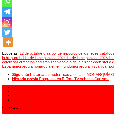
Etiquetas:
12 de octubre día
árbol genealógico de los reyes católico
la hispanidad
día de la hispanidad 2024
día de la hispanidad 2025
día
católicos
Formación carlista
hispanidad día de la hispanidad
historia 
España
monarquía
monarquía en el mundo
monarquía hispánica tip
Siguiente historia
La modernidad a debate: MONARQUÍA O
Historia previa
Programa en El Toro TV sobre el Carlismo
913 994 438