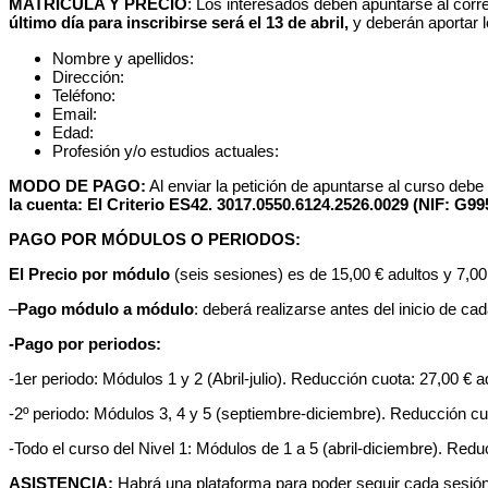
MATRÍCULA Y PRECIO
: Los interesados deben apuntarse al cor
último día para inscribirse será el 13 de abril,
y deberán aportar l
Nombre y apellidos:
Dirección:
Teléfono:
Email:
Edad:
Profesión y/o estudios actuales:
MODO DE PAGO:
Al enviar la petición de apuntarse al curso debe
la cuenta: El Criterio ES42. 3017.0550.6124.2526.0029 (NIF: G99
PAGO POR MÓDULOS O PERIODOS:
El Precio por módulo
(seis sesiones) es de 15,00 € adultos y 7,0
–
Pago módulo a módulo
: deberá realizarse antes del inicio de ca
-Pago por periodos:
-1er periodo: Módulos 1 y 2 (Abril-julio). Reducción cuota: 27,00 € 
-2º periodo: Módulos 3, 4 y 5 (septiembre-diciembre). Reducción cu
-Todo el curso del Nivel 1: Módulos de 1 a 5 (abril-diciembre). Redu
ASISTENCIA:
Habrá una plataforma para poder seguir cada sesión e