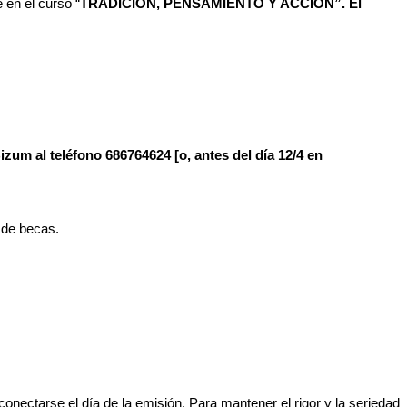
e en el curso “
TRADICIÓN, PENSAMIENTO Y ACCIÓN”. El
izum al teléfono
686764624 [o, antes del día 12/4 en
 de becas.
onectarse el día de la emisión. Para mantener el rigor y la seriedad