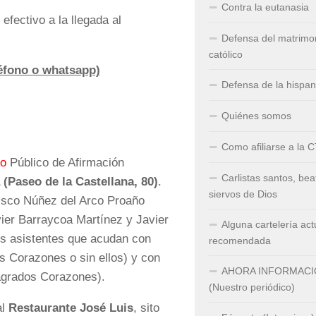
Contra la eutanasia
efectivo a la llegada al
Defensa del matrimo
católico
léfono o whatsapp)
Defensa de la hispa
Quiénes somos
Como afiliarse a la 
to
Público de Afirmación
Carlistas santos, bea
(Paseo de la Castellana, 80)
.
siervos de Dios
cisco Núñez del Arco Proaño
ier Barraycoa Martínez y Javier
Alguna cartelería act
s asistentes que acudan con
recomendada
s Corazones o sin ellos) y con
AHORA INFORMAC
agrados Corazones).
(Nuestro periódico)
al
Restaurante José Luis
, sito