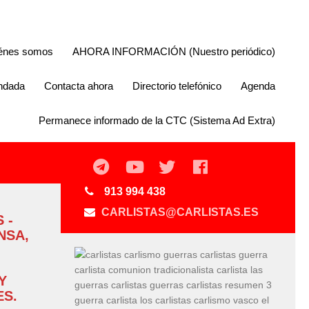
énes somos
AHORA INFORMACIÓN (Nuestro periódico)
endada
Contacta ahora
Directorio telefónico
Agenda
Permanece informado de la CTC (Sistema Ad Extra)
913 994 438
CARLISTAS@CARLISTAS.ES
 -
NSA,
Y
S.