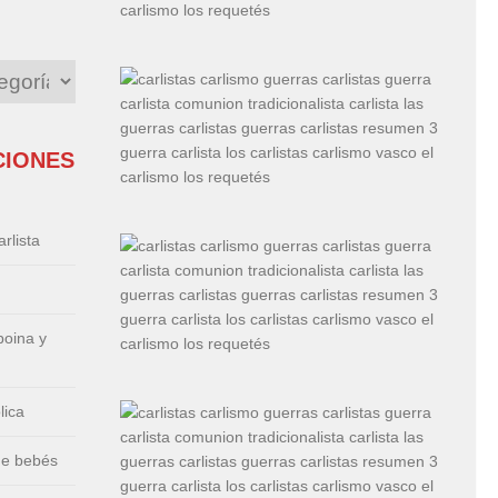
CIONES
rlista
boina y
lica
de bebés