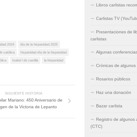
Libros carlistas rec
Carlistas TV (YouTub
Presentaciones de li
carlistas
nidad 2024
día de la hispanidad 2025
Algunas conferencia
fe católica
hispanidad día de la hispanidad
ólica
Isabel l de castilla
la hispanidad
Crónicas de algunos
Rosarios públicos
Haz una donación
SIGUIENTE HISTORIA
ilar Mariano: 450 Aniversario de
Bazar carlista
rgen de la Victoria de Lepanto
Registro de algunos
(CTC)