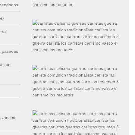
omendados
e)
bros
s pasadas
 actos
 avances