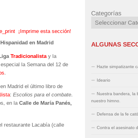
Categorías
¡Imprime esta sección!
Hispanidad en Madrid
ALGUNAS SEC
Liga
Tradicionalista
y la
 especial la Semana del 12 de
Hazte simpatizante ca
os
.
Ideario
en Madrid el último libro de
Nuestra bandera, la 
lista
:
Escolios para el combate
.
nuestro himno.
os, en la
Calle de María Panés,
Defensa de la fe cató
el restaurante Lacabía (calle
Contra el asesinato 