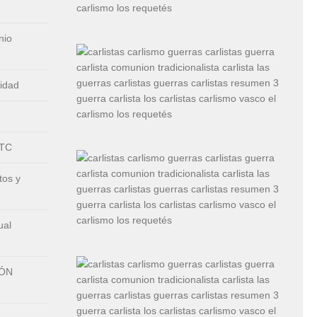
nio
nidad
CTC
tos y
ual
IÓN