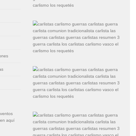
iones
as
eventos
cen aquí