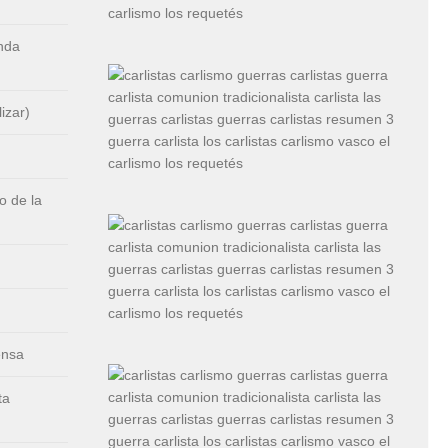
nda
izar)
 de la
ensa
ta