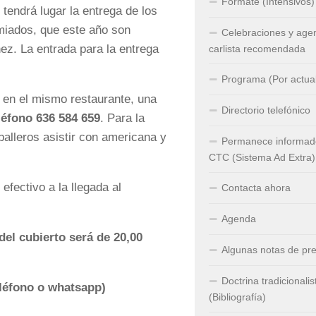
Fórmate (Intensivos)
tendrá lugar la entrega de los
miados, que este año son
Celebraciones y age
z. La entrada para la entrega
carlista recomendada
Programa (Por actual
, en el mismo restaurante, una
Directorio telefónico
léfono 636 584 659
. Para la
balleros asistir con americana y
Permanece informado
CTC (Sistema Ad Extra)
efectivo a la llegada al
Contacta ahora
Agenda
del cubierto será de 20,00
Algunas notas de pr
Doctrina tradicionalis
eléfono o whatsapp)
(Bibliografía)