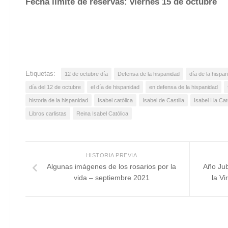
Fecha límite de reservas: viernes 15 de octubre
Etiquetas:
12 de octubre día
Defensa de la hispanidad
día de la hispa
día del 12 de octubre
el día de hispanidad
en defensa de la hispanidad
historia de la hispanidad
Isabel católica
Isabel de Castilla
Isabel I la Cat
Libros carlistas
Reina Isabel Católica
HISTORIA PREVIA
Algunas imágenes de los rosarios por la
Año Jub
vida – septiembre 2021
la Vi