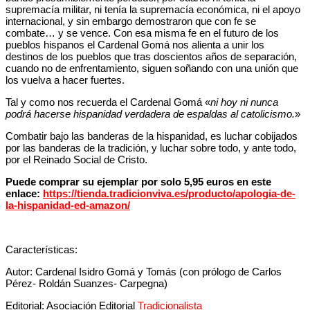
supremacía militar, ni tenía la supremacía económica, ni el apoyo
internacional, y sin embargo demostraron que con fe se
combate… y se vence. Con esa misma fe en el futuro de los
pueblos hispanos el Cardenal Gomá nos alienta a unir los
destinos de los pueblos que tras doscientos años de separación,
cuando no de enfrentamiento, siguen soñando con una unión que
los vuelva a hacer fuertes.
Tal y como nos recuerda el Cardenal Gomá «
ni hoy ni nunca
podrá hacerse hispanidad verdadera de espaldas al catolicismo.
»
Combatir bajo las banderas de la hispanidad, es luchar cobijados
por las banderas de la tradición, y luchar sobre todo, y ante todo,
por el Reinado Social de Cristo.
Puede comprar su ejemplar por solo 5,95 euros en este
enlace:
https://tienda.tradicionviva.es/producto/apologia-de-
la-hispanidad-ed-amazon/
Características:
Autor: Cardenal Isidro Gomá y Tomás (con prólogo de Carlos
Pérez- Roldán Suanzes- Carpegna)
Editorial: Asociación Editorial
Tradicionalista