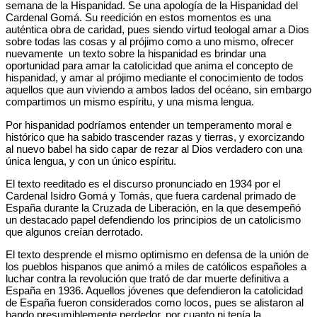
semana de la Hispanidad. Se una apología de la Hispanidad del
Cardenal Gomá. Su reedición en estos momentos es una
auténtica obra de caridad, pues siendo virtud teologal amar a Dios
sobre todas las cosas y al prójimo como a uno mismo, ofrecer
nuevamente un texto sobre la hispanidad es brindar una
oportunidad para amar la catolicidad que anima el concepto de
hispanidad, y amar al prójimo mediante el conocimiento de todos
aquellos que aun viviendo a ambos lados del océano, sin embargo
compartimos un mismo espíritu, y una misma lengua.
Por hispanidad podríamos entender un temperamento moral e
histórico que ha sabido trascender razas y tierras, y exorcizando
al nuevo babel ha sido capar de rezar al Dios verdadero con una
única lengua, y con un único espíritu.
El texto reeditado es el discurso pronunciado en 1934 por el
Cardenal Isidro Gomá y Tomás, que fuera cardenal primado de
España durante la Cruzada de Liberación, en la que desempeñó
un destacado papel defendiendo los principios de un catolicismo
que algunos creían derrotado.
El texto desprende el mismo optimismo en defensa de la unión de
los pueblos hispanos que animó a miles de católicos españoles a
luchar contra la revolución que trató de dar muerte definitiva a
España en 1936. Aquellos jóvenes que defendieron la catolicidad
de España fueron considerados como locos, pues se alistaron al
bando presumiblemente perdedor, por cuanto ni tenía la