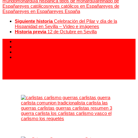
mundo
monarquía hispánica tipos de monarquía
reinado de
España
reyes católicos
reyes católicos en España
reyes de
España
reyes en España
reyes España
Siguiente historia
Celebración del Pilar y día de la
Hispanidad en Sevilla – Vídeo e imágenes
Historia previa
12 de Octubre en Sevilla
913 994 438
carlistas@carlistas.es