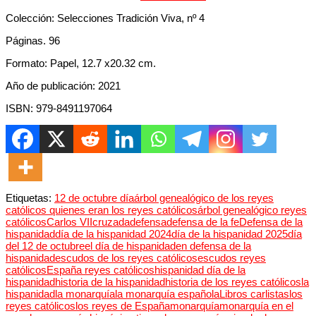
Colección: Selecciones Tradición Viva, nº 4
Páginas. 96
Formato: Papel, 12.7 x20.32 cm.
Año de publicación: 2021
ISBN: 979-8491197064
Etiquetas:
12 de octubre día
árbol genealógico de los reyes
católicos quienes eran los reyes católicos
árbol genealógico reyes
católicos
Carlos VII
cruzada
defensa
defensa de la fe
Defensa de la
hispanidad
día de la hispanidad 2024
día de la hispanidad 2025
día
del 12 de octubre
el día de hispanidad
en defensa de la
hispanidad
escudos de los reyes católicos
escudos reyes
católicos
España reyes católicos
hispanidad día de la
hispanidad
historia de la hispanidad
historia de los reyes católicos
la
hispanidad
la monarquía
la monarquía española
Libros carlistas
los
reyes católicos
los reyes de España
monarquía
monarquía en el