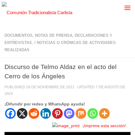
DOCUMENTOS, NOTAS DE PRENSA, DECLARACIONES Y
ENTREVISTAS.
/
NOTICIAS O CRÓNICAS DE ACTIVIDADES
REALIZADAS
Discurso de Telmo Aldaz en el acto del
Cerro de los Ángeles
PUBLISHED
26 DE NOVIEMBRE DE 2021
· UPDATED
7 DE AGOSTO DE
2024
¡Difundir por redes y WhatsApp ayuda!
¡Imprime esta sección!