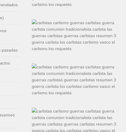
omendados
e)
bros
s pasadas
 actos
 avances