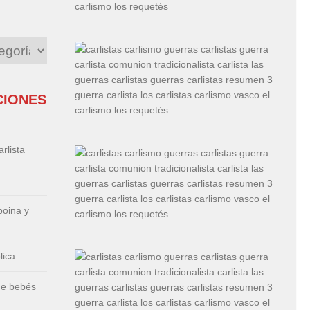
CIONES
rlista
boina y
lica
de bebés