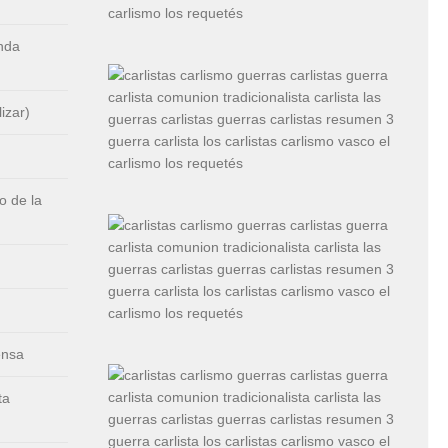
nda
izar)
 de la
ensa
ta