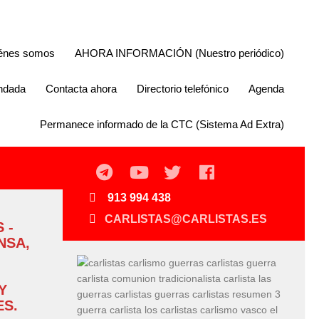
énes somos
AHORA INFORMACIÓN (Nuestro periódico)
endada
Contacta ahora
Directorio telefónico
Agenda
Permanece informado de la CTC (Sistema Ad Extra)
913 994 438
CARLISTAS@CARLISTAS.ES
 -
NSA,
Y
S.