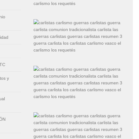
nio
nidad
CTC
tos y
ual
IÓN