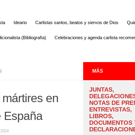
sta
Ideario
Carlistas santos, beatos y siervos de Dios
Qui
icionalista (Bibliografía)
Celebraciones y agenda carlista recom
S
MÁS
JUNTAS,
 mártires en
DELEGACIONES
NOTAS DE PRE
ENTREVISTAS,
de España
LIBROS,
DOCUMENTOS 
DECLARACIONE
 2024