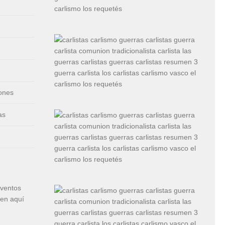
iones
as
eventos
cen aquí