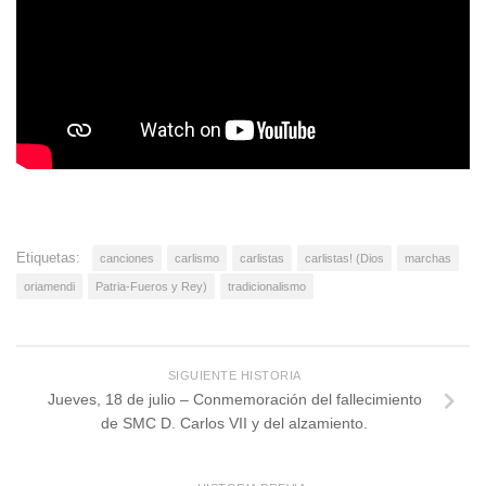
Etiquetas:
canciones
carlismo
carlistas
carlistas! (Dios
marchas
oriamendi
Patria-Fueros y Rey)
tradicionalismo
SIGUIENTE HISTORIA
Jueves, 18 de julio – Conmemoración del fallecimiento
de SMC D. Carlos VII y del alzamiento.