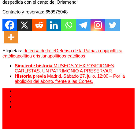
despedida con el canto del Oriamendi.
Contacto y reservas: 659975048
Etiquetas:
defensa de la fe
Defensa de la Patria
la rioja
política
católica
política cristiana
políticos católicos
Siguiente historia
MUSEOS Y EXPOSICIONES
CARLISTAS. UN PATRIMONIO A PRESERVAR
Historia previa
Madrid, Sábado 27, julio, 12:00 – Por la
abolición del aborto, frente a las Cortes.
913 994 438
carlistas@carlistas.es