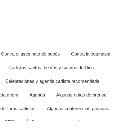
Contra el asesinato de bebés
Contra la eutanasia
Carlistas santos, beatos y siervos de Dios
Celebraciones y agenda carlista recomendada
cta ahora
Agenda
Algunas notas de prensa
e libros carlistas
Algunas conferencias pasadas
s (CTC)
Índice por etiquetas
Avances por meses
arlistas
Afiliados