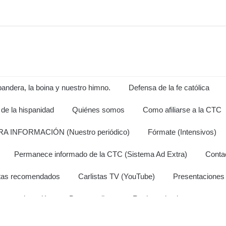
andera, la boina y nuestro himno.
Defensa de la fe católica
de la hispanidad
Quiénes somos
Como afiliarse a la CTC
A INFORMACIÓN (Nuestro periódico)
Fórmate (Intensivos)
Permanece informado de la CTC (Sistema Ad Extra)
Conta
istas recomendados
Carlistas TV (YouTube)
Presentaciones d
z una donación
Bazar carlista
Registro de algunos avance
nformar a la CTC
Realización de peticiones
Compra libros c