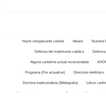
Hazte simpatizante carlista
Ideario
Nuestra b
Defensa del matrimonio católico
Defensa 
Alguna cartelería actual recomendada
AHOR
Programa (Por actualizar)
Directorio telefónico
Doctrina tradicionalista (Bibliografía)
Libros carl
Crónicas de algunos actos
Rosarios públicos
Ha
Algunas fotos
I