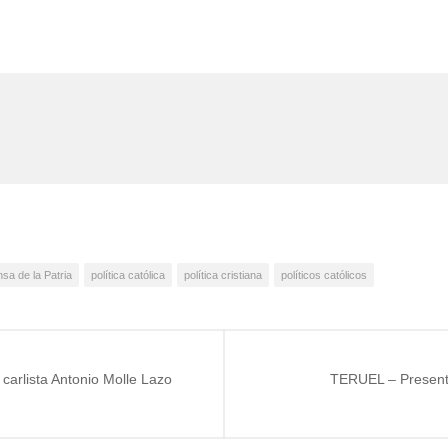
sa de la Patria
política católica
política cristiana
políticos católicos
carlista Antonio Molle Lazo
TERUEL – Presentac