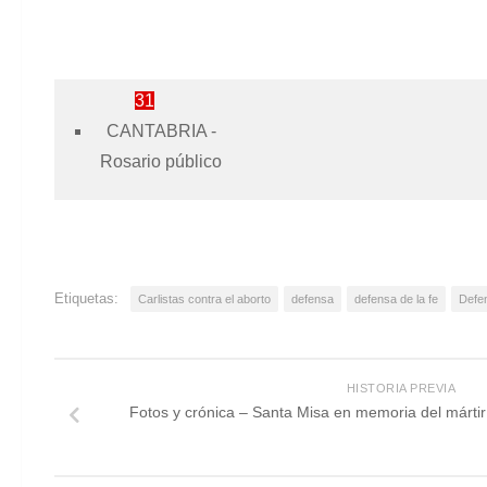
31
CANTABRIA -
Rosario público
Etiquetas:
Carlistas contra el aborto
defensa
defensa de la fe
Defen
HISTORIA PREVIA
Fotos y crónica – Santa Misa en memoria del mártir 