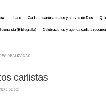
sta
Ideario
Carlistas santos, beatos y siervos de Dios
Qui
icionalista (Bibliografía)
Celebraciones y agenda carlista recom
ADES REALIZADAS
os carlistas
MBRE DE 2024