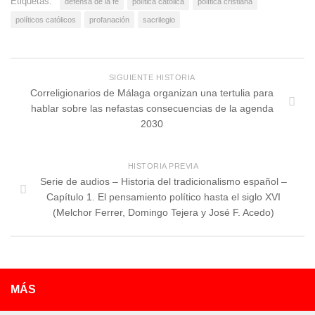
Etiquetas:
defensa de la fe
política católica
política cristiana
políticos católicos
profanación
sacrilegio
SIGUIENTE HISTORIA
Correligionarios de Málaga organizan una tertulia para
hablar sobre las nefastas consecuencias de la agenda
2030
HISTORIA PREVIA
Serie de audios – Historia del tradicionalismo español –
Capítulo 1. El pensamiento político hasta el siglo XVI
(Melchor Ferrer, Domingo Tejera y José F. Acedo)
MÁS