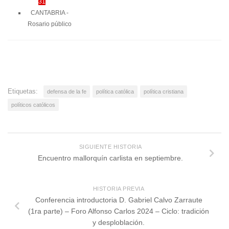
31
CANTABRIA -
Rosario público
Etiquetas:
defensa de la fe
política católica
política cristiana
políticos católicos
SIGUIENTE HISTORIA
Encuentro mallorquín carlista en septiembre.
HISTORIA PREVIA
Conferencia introductoria D. Gabriel Calvo Zarraute
(1ra parte) – Foro Alfonso Carlos 2024 – Ciclo: tradición
y desploblación.