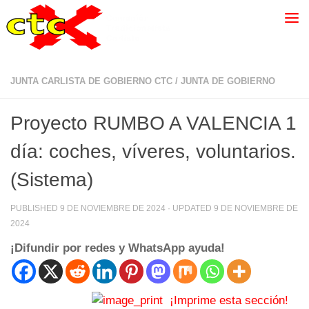
JUNTA CARLISTA DE GOBIERNO CTC
/
JUNTA DE GOBIERNO
Proyecto RUMBO A VALENCIA 1
día: coches, víveres, voluntarios.
(Sistema)
PUBLISHED
9 DE NOVIEMBRE DE 2024
· UPDATED
9 DE NOVIEMBRE DE
2024
¡Difundir por redes y WhatsApp ayuda!
¡Imprime esta sección!