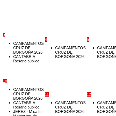
3
4
5
CAMPAMENTOS
CRUZ DE
CAMPAMENTOS
CAMPAM
BORGOÑA 2026
CRUZ DE
CRUZ DE
CANTABRIA -
BORGOÑA 2026
BORGOÑA
Rosario público
10
CAMPAMENTOS
CRUZ DE
11
12
BORGOÑA 2026
CANTABRIA -
CAMPAMENTOS
CAMPAM
Rosario público
CRUZ DE
CRUZ DE
JEREZ - Misa In
BORGOÑA 2026
BORGOÑA
Memoriam de