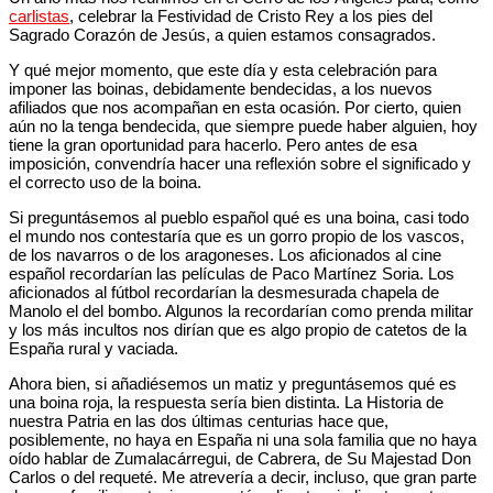
carlistas
, celebrar la Festividad de Cristo Rey a los pies del
Sagrado Corazón de Jesús, a quien estamos consagrados.
Y qué mejor momento, que este día y esta celebración para
imponer las boinas, debidamente bendecidas, a los nuevos
afiliados que nos acompañan en esta ocasión. Por cierto, quien
aún no la tenga bendecida, que siempre puede haber alguien, hoy
tiene la gran oportunidad para hacerlo. Pero antes de esa
imposición, convendría hacer una reflexión sobre el significado y
el correcto uso de la boina.
Si preguntásemos al pueblo español qué es una boina, casi todo
el mundo nos contestaría que es un gorro propio de los vascos,
de los navarros o de los aragoneses. Los aficionados al cine
español recordarían las películas de Paco Martínez Soria. Los
aficionados al fútbol recordarían la desmesurada chapela de
Manolo el del bombo. Algunos la recordarían como prenda militar
y los más incultos nos dirían que es algo propio de catetos de la
España rural y vaciada.
Ahora bien, si añadiésemos un matiz y preguntásemos qué es
una boina roja, la respuesta sería bien distinta. La Historia de
nuestra Patria en las dos últimas centurias hace que,
posiblemente, no haya en España ni una sola familia que no haya
oído hablar de Zumalacárregui, de Cabrera, de Su Majestad Don
Carlos o del requeté. Me atrevería a decir, incluso, que gran parte