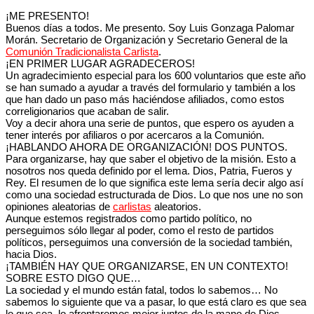
¡ME PRESENTO!
Buenos días a todos. Me presento. Soy Luis Gonzaga Palomar
Morán. Secretario de Organización y Secretario General de la
Comunión Tradicionalista Carlista
.
¡EN PRIMER LUGAR AGRADECEROS!
Un agradecimiento especial para los 600 voluntarios que este año
se han sumado a ayudar a través del formulario y también a los
que han dado un paso más haciéndose afiliados, como estos
correligionarios que acaban de salir.
Voy a decir ahora una serie de puntos, que espero os ayuden a
tener interés por afiliaros o por acercaros a la Comunión.
¡HABLANDO AHORA DE ORGANIZACIÓN! DOS PUNTOS.
Para organizarse, hay que saber el objetivo de la misión. Esto a
nosotros nos queda definido por el lema. Dios, Patria, Fueros y
Rey. El resumen de lo que significa este lema sería decir algo así
como una sociedad estructurada de Dios. Lo que nos une no son
opiniones aleatorias de
carlistas
aleatorios.
Aunque estemos registrados como partido político, no
perseguimos sólo llegar al poder, como el resto de partidos
políticos, perseguimos una conversión de la sociedad también,
hacia Dios.
¡TAMBIÉN HAY QUE ORGANIZARSE, EN UN CONTEXTO!
SOBRE ESTO DIGO QUE…
La sociedad y el mundo están fatal, todos lo sabemos… No
sabemos lo siguiente que va a pasar, lo que está claro es que sea
lo que sea, lo afrontaremos mejor juntos de la mano de Dios.