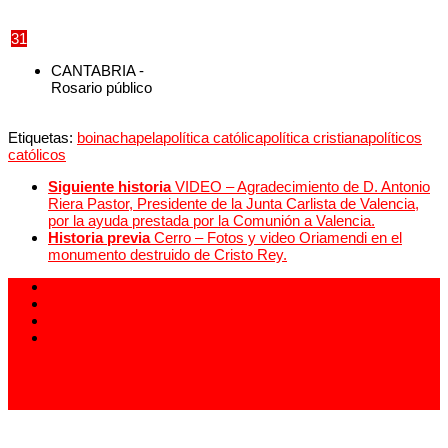
31
CANTABRIA -
Rosario público
Etiquetas:
boina
chapela
política católica
política cristiana
políticos
católicos
Siguiente historia
VIDEO – Agradecimiento de D. Antonio
Riera Pastor, Presidente de la Junta Carlista de Valencia,
por la ayuda prestada por la Comunión a Valencia.
Historia previa
Cerro – Fotos y video Oriamendi en el
monumento destruido de Cristo Rey.
913 994 438
carlistas@carlistas.es