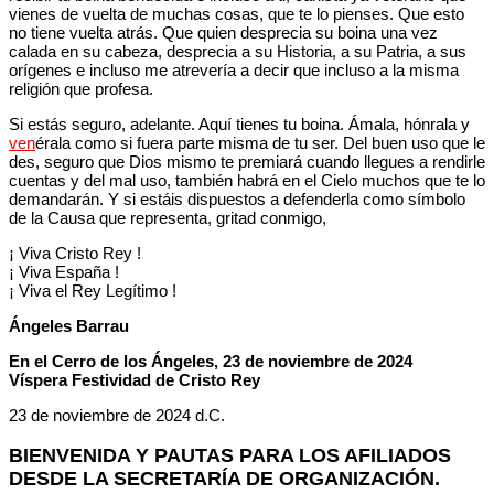
vienes de vuelta de muchas cosas, que te lo pienses. Que esto
no tiene vuelta atrás. Que quien desprecia su boina una vez
calada en su cabeza, desprecia a su Historia, a su Patria, a sus
orígenes e incluso me atrevería a decir que incluso a la misma
religión que profesa.
Si estás seguro, adelante. Aquí tienes tu boina. Ámala, hónrala y
ven
érala como si fuera parte misma de tu ser. Del buen uso que le
des, seguro que Dios mismo te premiará cuando llegues a rendirle
cuentas y del mal uso, también habrá en el Cielo muchos que te lo
demandarán. Y si estáis dispuestos a defenderla como símbolo
de la Causa que representa, gritad conmigo,
¡ Viva Cristo Rey !
¡ Viva España !
¡ Viva el Rey Legítimo !
Ángeles Barrau
En el Cerro de los Ángeles, 23 de noviembre de 2024
Víspera Festividad de Cristo Rey
23 de noviembre de 2024 d.C.
BIENVENIDA Y PAUTAS PARA LOS AFILIADOS
DESDE LA SECRETARÍA DE ORGANIZACIÓN.