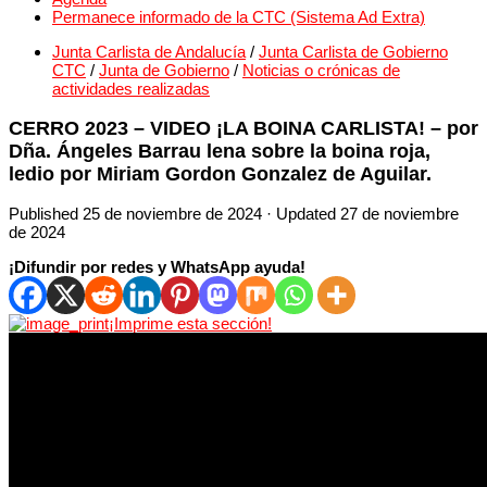
Permanece informado de la CTC (Sistema Ad Extra)
Junta Carlista de Andalucía
/
Junta Carlista de Gobierno
CTC
/
Junta de Gobierno
/
Noticias o crónicas de
actividades realizadas
CERRO 2023 – VIDEO ¡LA BOINA CARLISTA! – por
Dña. Ángeles Barrau lena sobre la boina roja,
ledio por Miriam Gordon Gonzalez de Aguilar.
Published
25 de noviembre de 2024
· Updated
27 de noviembre
de 2024
¡Difundir por redes y WhatsApp ayuda!
¡Imprime esta sección!