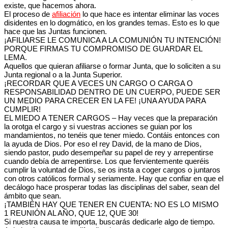
existe, que hacemos ahora.
El proceso de
afiliación
lo que hace es intentar eliminar las voces
disidentes en lo dogmático, en los grandes temas. Esto es lo que
hace que las Juntas funcionen.
¡AFILIARSE LE COMUNICA A LA COMUNIÓN TU INTENCIÓN!
PORQUE FIRMAS TU COMPROMISO DE GUARDAR EL
LEMA.
Aquellos que quieran afiliarse o formar Junta, que lo soliciten a su
Junta regional o a la Junta Superior.
¡RECORDAR QUE A VECES UN CARGO O CARGA O
RESPONSABILIDAD DENTRO DE UN CUERPO, PUEDE SER
UN MEDIO PARA CRECER EN LA FE! ¡UNA AYUDA PARA
CUMPLIR!
EL MIEDO A TENER CARGOS – Hay veces que la preparación
la orotga el cargo y si vuestras acciones se guian por los
mandamientos, no tenéis que tener miedo. Contáis entonces con
la ayuda de Dios. Por eso el rey David, de la mano de Dios,
siendo pastor, pudo desempeñar su papel de rey y arrepentirse
cuando debía de arrepentirse. Los que fervientemente queréis
cumplir la voluntad de Dios, se os insta a coger cargos o juntaros
con otros católicos formal y seriamente. Hay que confiar en que el
decálogo hace prosperar todas las disciplinas del saber, sean del
ámbito que sean.
¡TAMBIÉN HAY QUE TENER EN CUENTA: NO ES LO MISMO
1 REUNIÓN AL AÑO, QUE 12, QUE 30!
Si nuestra causa te importa, buscarás dedicarle algo de tiempo.