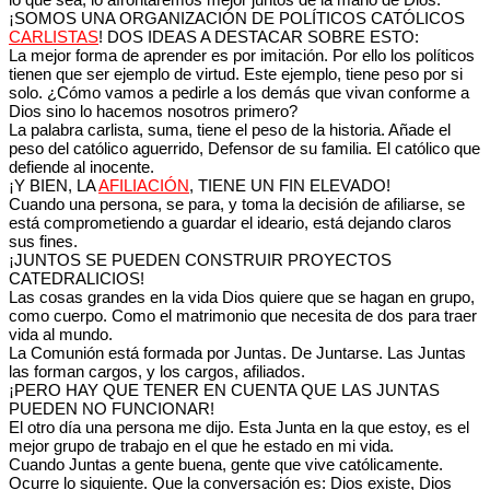
¡SOMOS UNA ORGANIZACIÓN DE POLÍTICOS CATÓLICOS
CARLISTAS
! DOS IDEAS A DESTACAR SOBRE ESTO:
La mejor forma de aprender es por imitación. Por ello los políticos
tienen que ser ejemplo de virtud. Este ejemplo, tiene peso por si
solo. ¿Cómo vamos a pedirle a los demás que vivan conforme a
Dios sino lo hacemos nosotros primero?
La palabra carlista, suma, tiene el peso de la historia. Añade el
peso del católico aguerrido, Defensor de su familia. El católico que
defiende al inocente.
¡Y BIEN, LA
AFILIACIÓN
, TIENE UN FIN ELEVADO!
Cuando una persona, se para, y toma la decisión de afiliarse, se
está comprometiendo a guardar el ideario, está dejando claros
sus fines.
¡JUNTOS SE PUEDEN CONSTRUIR PROYECTOS
CATEDRALICIOS!
Las cosas grandes en la vida Dios quiere que se hagan en grupo,
como cuerpo. Como el matrimonio que necesita de dos para traer
vida al mundo.
La Comunión está formada por Juntas. De Juntarse. Las Juntas
las forman cargos, y los cargos, afiliados.
¡PERO HAY QUE TENER EN CUENTA QUE LAS JUNTAS
PUEDEN NO FUNCIONAR!
El otro día una persona me dijo. Esta Junta en la que estoy, es el
mejor grupo de trabajo en el que he estado en mi vida.
Cuando Juntas a gente buena, gente que vive católicamente.
Ocurre lo siguiente. Que la conversación es: Dios existe, Dios