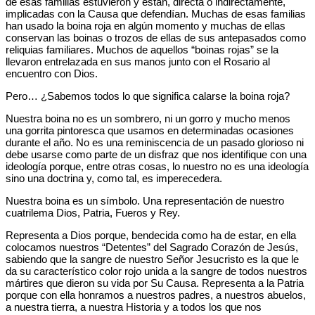
de esas familias estuvieron y están, directa o indirectamente,
implicadas con la Causa que defendían. Muchas de esas familias
han usado la boina roja en algún momento y muchas de ellas
conservan las boinas o trozos de ellas de sus antepasados como
reliquias familiares. Muchos de aquellos “boinas rojas” se la
llevaron entrelazada en sus manos junto con el Rosario al
encuentro con Dios.
Pero… ¿Sabemos todos lo que significa calarse la boina roja?
Nuestra boina no es un sombrero, ni un gorro y mucho menos
una gorrita pintoresca que usamos en determinadas ocasiones
durante el año. No es una reminiscencia de un pasado glorioso ni
debe usarse como parte de un disfraz que nos identifique con una
ideología porque, entre otras cosas, lo nuestro no es una ideología
sino una doctrina y, como tal, es imperecedera.
Nuestra boina es un símbolo. Una representación de nuestro
cuatrilema Dios, Patria, Fueros y Rey.
Representa a Dios porque, bendecida como ha de estar, en ella
colocamos nuestros “Detentes” del Sagrado Corazón de Jesús,
sabiendo que la sangre de nuestro Señor Jesucristo es la que le
da su característico color rojo unida a la sangre de todos nuestros
mártires que dieron su vida por Su Causa. Representa a la Patria
porque con ella honramos a nuestros padres, a nuestros abuelos,
a nuestra tierra, a nuestra Historia y a todos los que nos