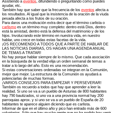
Asistiendo a
eventos
, difundiendo o preguntando como puedes
ayudar, etc.
También hay que saber que la frecuencia de los
eventos
afecta a
los resultados. Al igual que la insistencia de la oración de la viuda
pesada afecta a los frutos de su oración.
Para daros una motivación extra decir que el término carlista o
carlismo
es un término muy completo: dentro está Dios, dentro
está la amistad, dentro está la defensa del matrimonio y de los
hijos. Involucrando este término en nuestra vida, en nuestro
hablar, uno crece en todas estas facetas de la vida.
¡OS RECOMIENDO A TODOS QUE A PARTE DE HABLAR DE
LAS NOTICIAS DIARIAS, OS HAGAN UNA AGENDA ANUAL
DE TEMAS A TRATAR!
No hay porque hablar siempre de lo mismo. Que cada asociación
en la búsqueda de la verdad elija un orden semanal de temas a
tratar a lo largo del año. Esto es una recomendación.
Si estas conversaciones ordenadas se integran en la Comunión,
mejor que mejor. La estructura de la Comunión os ayudará a
potenciarlas de muchas formas.
¡VARIOS CONSEJOS PARA EMPEZAR Y PERSEVERAR!
También os recuerdo a todos que hay que aprender a leer la
realidad. Si uno se va a un pueblo de Asturias de 800 habitantes
hay 790 bautizados, si uno va a una provincia normal hay 200
parroquias aprox. y si uno se va a un pueblo de España de 20
habitantes te aparece alguien diciendo que es carlista.
Informar de que en el último año y pico han entrado más de 600
voluntarios. Sólo que hay mucha gente que no ha podido hoy venir