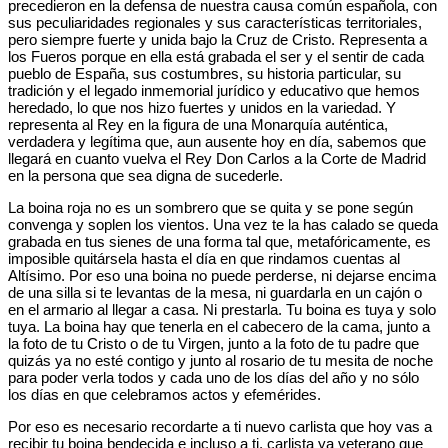
precedieron en la defensa de nuestra causa común española, con
sus peculiaridades regionales y sus características territoriales,
pero siempre fuerte y unida bajo la Cruz de Cristo. Representa a
los Fueros porque en ella está grabada el ser y el sentir de cada
pueblo de España, sus costumbres, su historia particular, su
tradición y el legado inmemorial jurídico y educativo que hemos
heredado, lo que nos hizo fuertes y unidos en la variedad. Y
representa al Rey en la figura de una Monarquía auténtica,
verdadera y legítima que, aun ausente hoy en día, sabemos que
llegará en cuanto vuelva el Rey Don Carlos a la Corte de Madrid
en la persona que sea digna de sucederle.
La boina roja no es un sombrero que se quita y se pone según
convenga y soplen los vientos. Una vez te la has calado se queda
grabada en tus sienes de una forma tal que, metafóricamente, es
imposible quitársela hasta el día en que rindamos cuentas al
Altísimo. Por eso una boina no puede perderse, ni dejarse encima
de una silla si te levantas de la mesa, ni guardarla en un cajón o
en el armario al llegar a casa. Ni prestarla. Tu boina es tuya y solo
tuya. La boina hay que tenerla en el cabecero de la cama, junto a
la foto de tu Cristo o de tu Virgen, junto a la foto de tu padre que
quizás ya no esté contigo y junto al rosario de tu mesita de noche
para poder verla todos y cada uno de los días del año y no sólo
los días en que celebramos actos y efemérides.
Por eso es necesario recordarte a ti nuevo carlista que hoy vas a
recibir tu boina bendecida e incluso a ti, carlista ya veterano que