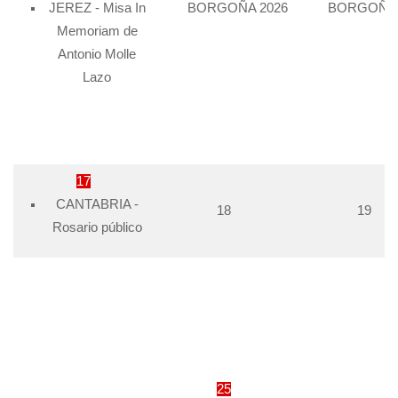
JEREZ - Misa In
BORGOÑA 2026
BORGOÑA 
Memoriam de
Antonio Molle
Lazo
17
CANTABRIA -
18
19
Rosario público
25