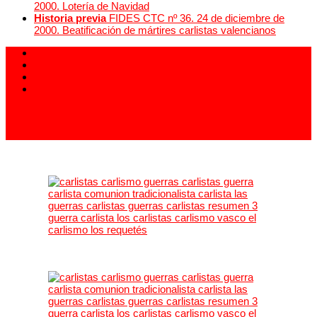
2000. Lotería de Navidad
Historia previa
FIDES CTC nº 36. 24 de diciembre de
2000. Beatificación de mártires carlistas valencianos
913 994 438
carlistas@carlistas.es