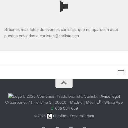
Si tienes más fotos de eventos carlistas, que no aparecen aquí
puedes enviarlas a carlistas@carlistas.es
2026 Comunión Tradicionalista Carlista
|
Aviso legal
C/ Zurbano, 71 - oficina 3 | 28010 - Madrid | Móvil
- WhatsApp
636 584 659
© 2026
Erimática | Desarrollo web