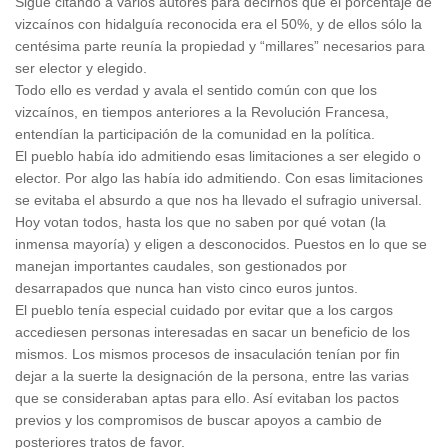
Sigue citando a varios autores para decirnos que el porcentaje de
vizcaínos con hidalguía reconocida era el 50%, y de ellos sólo la
centésima parte reunía la propiedad y “millares” necesarios para
ser elector y elegido.
Todo ello es verdad y avala el sentido común con que los
vizcaínos, en tiempos anteriores a la Revolución Francesa,
entendían la participación de la comunidad en la política.
El pueblo había ido admitiendo esas limitaciones a ser elegido o
elector. Por algo las había ido admitiendo. Con esas limitaciones
se evitaba el absurdo a que nos ha llevado el sufragio universal.
Hoy votan todos, hasta los que no saben por qué votan (la
inmensa mayoría) y eligen a desconocidos. Puestos en lo que se
manejan importantes caudales, son gestionados por
desarrapados que nunca han visto cinco euros juntos.
El pueblo tenía especial cuidado por evitar que a los cargos
accediesen personas interesadas en sacar un beneficio de los
mismos. Los mismos procesos de insaculación tenían por fin
dejar a la suerte la designación de la persona, entre las varias
que se consideraban aptas para ello. Así evitaban los pactos
previos y los compromisos de buscar apoyos a cambio de
posteriores tratos de favor.