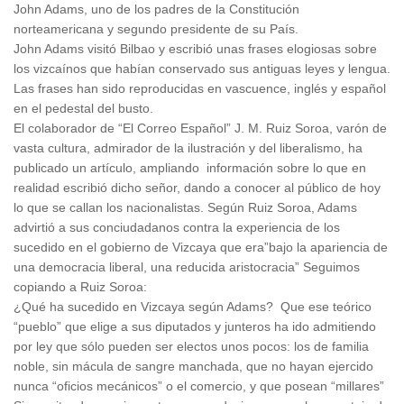
John Adams, uno de los padres de la Constitución
norteamericana y segundo presidente de su País.
John Adams visitó Bilbao y escribió unas frases elogiosas sobre
los vizcaínos que habían conservado sus antiguas leyes y lengua.
Las frases han sido reproducidas en vascuence, inglés y español
en el pedestal del busto.
El colaborador de “El Correo Español” J. M. Ruiz Soroa, varón de
vasta cultura, admirador de la ilustración y del liberalismo, ha
publicado un artículo, ampliando información sobre lo que en
realidad escribió dicho señor, dando a conocer al público de hoy
lo que se callan los nacionalistas. Según Ruiz Soroa, Adams
advirtió a sus conciudadanos contra la experiencia de los
sucedido en el gobierno de Vizcaya que era”bajo la apariencia de
una democracia liberal, una reducida aristocracia” Seguimos
copiando a Ruiz Soroa:
¿Qué ha sucedido en Vizcaya según Adams? Que ese teórico
“pueblo” que elige a sus diputados y junteros ha ido admitiendo
por ley que sólo pueden ser electos unos pocos: los de familia
noble, sin mácula de sangre manchada, que no hayan ejercido
nunca “oficios mecánicos” o el comercio, y que posean “millares”