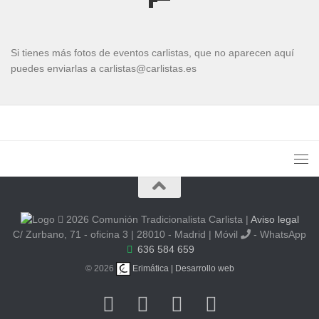
Si tienes más fotos de eventos carlistas, que no aparecen aquí
puedes enviarlas a carlistas@carlistas.es
2026 Comunión Tradicionalista Carlista
|
Aviso legal
C/ Zurbano, 71 - oficina 3 | 28010 - Madrid | Móvil
- WhatsApp
636 584 659
© 2026
Erimática | Desarrollo web