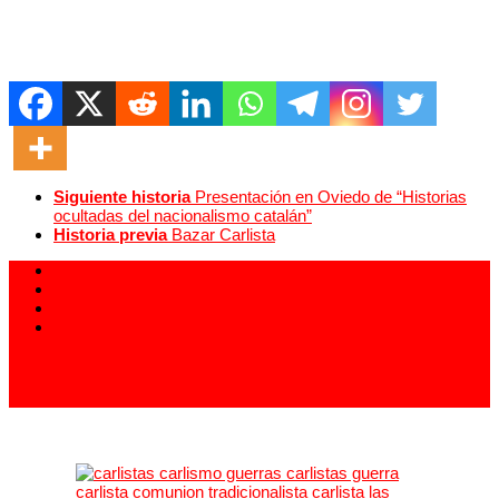
Siguiente historia
Presentación en Oviedo de “Historias
ocultadas del nacionalismo catalán”
Historia previa
Bazar Carlista
913 994 438
carlistas@carlistas.es