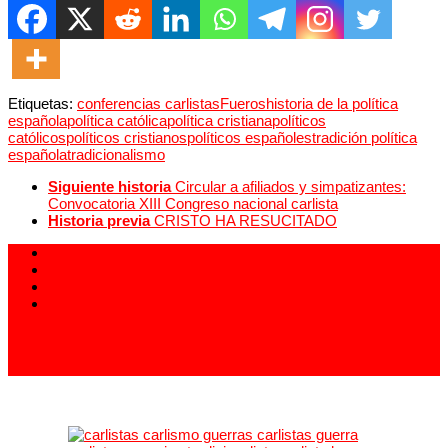
Etiquetas:
conferencias carlistas
Fueros
historia de la política
española
política católica
política cristiana
políticos
católicos
políticos cristianos
políticos españoles
tradición política
española
tradicionalismo
Siguiente historia
Circular a afiliados y simpatizantes:
Convocatoria XIII Congreso nacional carlista
Historia previa
CRISTO HA RESUCITADO
913 994 438
carlistas@carlistas.es