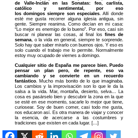
de Valle-Inclán en las Sonatas: feo, carlista,
católico y sentimental, por eso
los domingos siempre son especiales
. Allí donde
esté me gusta recorrer alguna iglesia antigua, sin
gente. Siempre reanima. Como decían en mi casa:
“Lo mejor es enemigo de lo bueno”. Por eso, casi sin
buscar ni planear las cosas, al final los
fines de
semana
, o la vida en general, siempre te sorprende.
Solo hay que saber mirarlo con buenos ojos. Y eso es
solo cuando el trabajo me lo permite. Normalmente
estoy muy ocupado de viernes a domingo.
Cualquier sitio de España me parece bien. Puedo
pensar un plan pero, de repente, eso va
cambiando y se convierte en un recuerdo
fantástico
. Mucho más bonito de lo que imaginaba.
Los cambios y la improvisación son lo que le da la
salsa a la vida. Mar, montaña, desierto, selva… La
cosa es pasárselo bien y descubrir la zona en la que
se esté en ese momento, sacarle lo mejor que tiene,
curiosear. Soy de buen comer, casi todo me gusta,
nos educaron así. Es otra manera de viajar y conocer
la esencia, de acercarse a las costumbres y
tradiciones que existen en cada lugar. […]