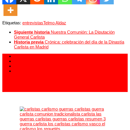
Etiquetas:
entrevistas
Telmo Aldaz
Siguiente historia
Nuestra Comunión: La Diputación
General Carlista
Historia previa
Crónica: celebración del día de la Dinastía
Carlista en Madrid
913 994 438
carlistas@carlistas.es