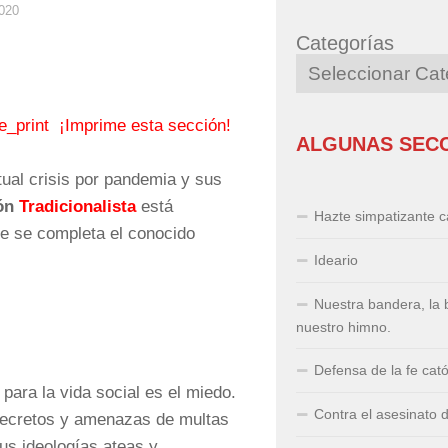
020
Categorías
¡Imprime esta sección!
ALGUNAS SEC
tual crisis por pandemia y sus
ión
Tradicionalista
está
Hazte simpatizante ca
e se completa el conocido
Ideario
Nuestra bandera, la 
nuestro himno.
Defensa de la fe cató
para la vida social es el miedo.
Contra el asesinato 
 decretos y amenazas de multas
sus ideologías ateas y