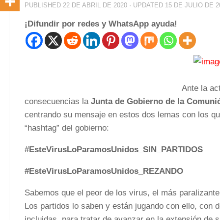
PUBLISHED
22 DE ABRIL DE 2020
· UPDATED
15 DE JULIO DE 2
¡Difundir por redes y WhatsApp ayuda!
Ante la ac
consecuencias la
Junta de Gobierno de la Comun
centrando su mensaje en estos dos lemas con los qu
“hashtag” del gobierno:
#EsteVirusLoParamosUnidos_SIN_PARTIDOS
#EsteVirusLoParamosUnidos_REZANDO
Sabemos que el peor de los virus, el más paralizante 
Los partidos lo saben y están jugando con ello, con
incluidas, para tratar de avanzar en la extensión de 