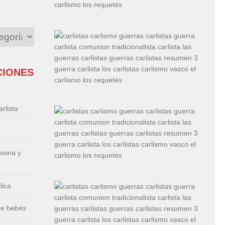
CIONES
rlista
boina y
lica
de bebés