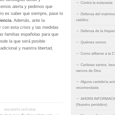
Contra la eutanasia
mos alerta y pedimos que
ero es saber que siempre, pase lo
Defensa del matrimo
católico
dencia
. Además, ante la
 con esta crisis y las medidas
Defensa de la hispa
las familias españolas para que
sde la que será posible
Quiénes somos
dicional y nuestra libertad.
Como afiliarse a la 
Carlistas santos, bea
siervos de Dios
Alguna cartelería act
recomendada
AHORA INFORMAC
(Nuestro periódico)
SIGUIENTE HISTORIA