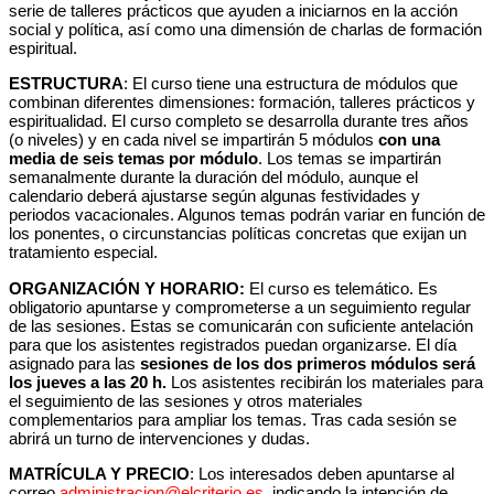
serie de talleres prácticos que ayuden a iniciarnos en la acción
social y política, así como una dimensión de charlas de formación
espiritual.
ESTRUCTURA
: El curso tiene una estructura de módulos que
combinan diferentes dimensiones: formación, talleres prácticos y
espiritualidad. El curso completo se desarrolla durante tres años
(o niveles) y en cada nivel se impartirán 5 módulos
con una
media de seis temas por módulo
. Los temas se impartirán
semanalmente durante la duración del módulo, aunque el
calendario deberá ajustarse según algunas festividades y
periodos vacacionales. Algunos temas podrán variar en función de
los ponentes, o circunstancias políticas concretas que exijan un
tratamiento especial.
ORGANIZACIÓN Y HORARIO:
El curso es telemático. Es
obligatorio apuntarse y comprometerse a un seguimiento regular
de las sesiones. Estas se comunicarán con suficiente antelación
para que los asistentes registrados puedan organizarse. El día
asignado para las
sesiones de los dos primeros módulos
será
los jueves a las 20 h.
Los asistentes recibirán los materiales para
el seguimiento de las sesiones y otros materiales
complementarios para ampliar los temas. Tras cada sesión se
abrirá un turno de intervenciones y dudas.
MATRÍCULA Y PRECIO
: Los interesados deben apuntarse al
correo
administracion@elcriterio.es
, indicando la intención de