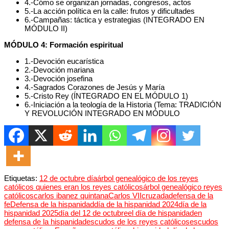
4.-Cómo se organizan jornadas, congresos, actos
5.-La acción política en la calle: frutos y dificultades
6.-Campañas: táctica y estrategias (INTEGRADO EN
MÓDULO II)
MÓDULO 4: Formación espiritual
1.-Devoción eucarística
2.-Devoción mariana
3.-Devoción josefina
4.-Sagrados Corazones de Jesús y María
5.-Cristo Rey (ÍNTEGRADO EN EL MÓDULO 1)
6.-Iniciación a la teología de la Historia (Tema: TRADICIÓN
Y REVOLUCIÓN INTEGRADO EN MÓDULO
Etiquetas:
12 de octubre día
árbol genealógico de los reyes
católicos quienes eran los reyes católicos
árbol genealógico reyes
católicos
carlos ibanez quintana
Carlos VII
cruzada
defensa de la
fe
Defensa de la hispanidad
día de la hispanidad 2024
día de la
hispanidad 2025
día del 12 de octubre
el día de hispanidad
en
defensa de la hispanidad
escudos de los reyes católicos
escudos