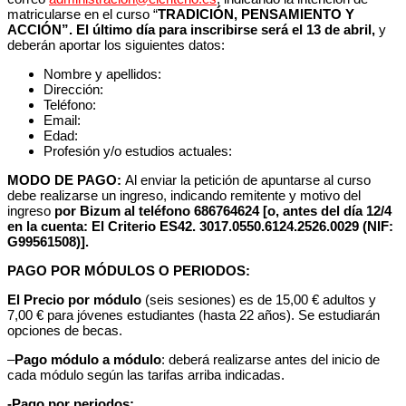
matricularse en el curso “
TRADICIÓN, PENSAMIENTO Y
ACCIÓN”. El último día para inscribirse será el 13 de abril,
y
deberán aportar los siguientes datos:
Nombre y apellidos:
Dirección:
Teléfono:
Email:
Edad:
Profesión y/o estudios actuales:
MODO DE PAGO:
Al enviar la petición de apuntarse al curso
debe realizarse un ingreso, indicando remitente y motivo del
ingreso
por Bizum al teléfono
686764624 [o, antes del día 12/4
en la cuenta: El Criterio ES42. 3017.0550.6124.2526.0029 (NIF:
G99561508)].
PAGO POR MÓDULOS O PERIODOS:
El Precio por módulo
(seis sesiones) es de 15,00 € adultos y
7,00 € para jóvenes estudiantes (hasta 22 años). Se estudiarán
opciones de becas.
–
Pago módulo a módulo
: deberá realizarse antes del inicio de
cada módulo según las tarifas arriba indicadas.
-Pago por periodos: