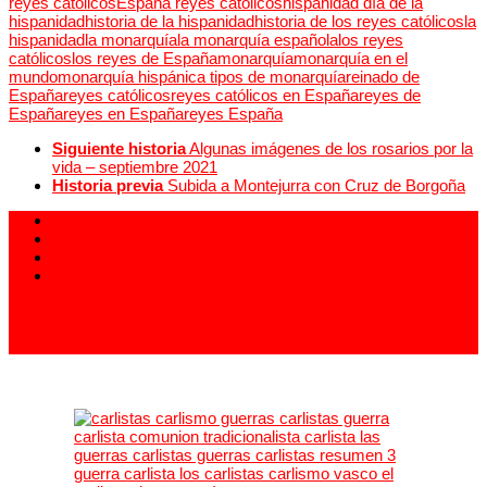
reyes católicos
España reyes católicos
hispanidad día de la
hispanidad
historia de la hispanidad
historia de los reyes católicos
la
hispanidad
la monarquía
la monarquía española
los reyes
católicos
los reyes de España
monarquía
monarquía en el
mundo
monarquía hispánica tipos de monarquía
reinado de
España
reyes católicos
reyes católicos en España
reyes de
España
reyes en España
reyes España
Siguiente historia
Algunas imágenes de los rosarios por la
vida – septiembre 2021
Historia previa
Subida a Montejurra con Cruz de Borgoña
913 994 438
carlistas@carlistas.es