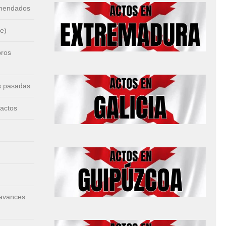
omendados
e)
bros
s pasadas
 actos
 avances