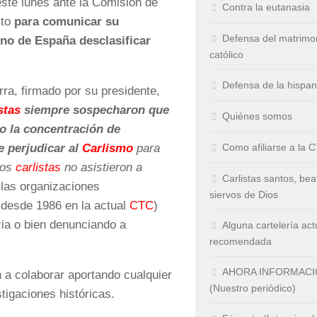
ste lunes ante la Comisión de
Contra la eutanasia
to
para comunicar su
Defensa del matrimo
rno de España desclasificar
católico
Defensa de la hispa
ra, firmado por su presidente,
stas
siempre sospecharon que
Quiénes somos
o la concentración de
Como afiliarse a la 
e perjudicar al
Carlismo
para
hos
carlistas
no asistieron a
Carlistas santos, bea
 las organizaciones
siervos de Dios
 desde 1986 en la actual
CTC
)
ia o bien denunciando a
Alguna cartelería act
recomendada
AHORA INFORMAC
 a colaborar aportando cualquier
(Nuestro periódico)
tigaciones históricas.