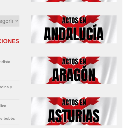
CIONES
rlista
boina y
lica
de bebés