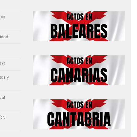
nio
nidad
CTC
tos y
ual
IÓN