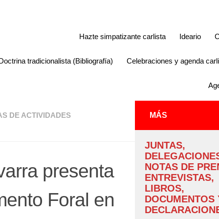
Hazte simpatizante carlista
Ideario
C
Doctrina tradicionalista (Bibliografía)
Celebraciones y agenda car
Ag
AS DE ACTIVIDADES
MÁS
JUNTAS,
DELEGACIONES
varra presenta
NOTAS DE PRE
ENTREVISTAS,
LIBROS,
amento Foral en
DOCUMENTOS 
DECLARACIONE