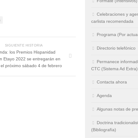
Fórmate (Intensivos)
Celebraciones y age
s
carlista recomendada
Programa (Por actual
SIGUIENTE HISTORIA
Directorio telefónico
nda: los Premios Hispanidad
n Etayo 2022 se entregarán en
Permanece informado
 el próximo sábado 4 de febrero
CTC (Sistema Ad Extra)
Contacta ahora
Agenda
Algunas notas de pr
Doctrina tradicionalis
(Bibliografía)