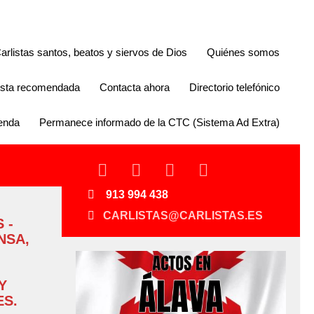
arlistas santos, beatos y siervos de Dios
Quiénes somos
lista recomendada
Contacta ahora
Directorio telefónico
enda
Permanece informado de la CTC (Sistema Ad Extra)
913 994 438
CARLISTAS@CARLISTAS.ES
 -
NSA,
Y
S.