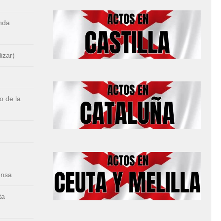
nda
izar)
 de la
ensa
ta