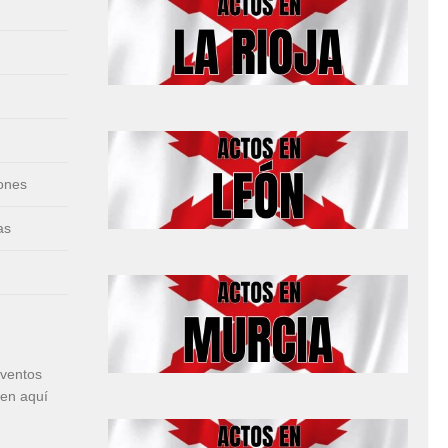
iones
as
eventos
cen aquí