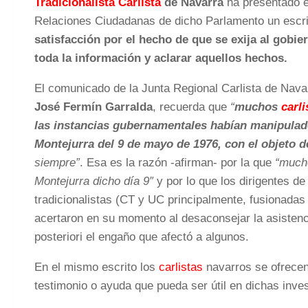
Tradicionalista Carlista
de Navarra
ha presentado e
Relaciones Ciudadanas de dicho Parlamento un escri
satisfacción por el hecho de que se exija al gobie
toda la información y aclarar aquellos hechos.
El comunicado de la Junta Regional Carlista de Navar
José Fermín Garralda
, recuerda que
“
muchos
carli
las instancias gubernamentales habían manipulad
Montejurra del 9 de mayo de 1976, con el objeto d
siempre”
. Esa es la razón -afirman- por la que
“muc
Montejurra dicho día 9″
y por lo que los dirigentes de
tradicionalistas (CT y UC principalmente, fusionadas
acertaron en su momento al desaconsejar la asistenc
posteriori el engaño que afectó a algunos.
En el mismo escrito los
carlistas
navarros se ofrecen
testimonio o ayuda que pueda ser útil en dichas inves